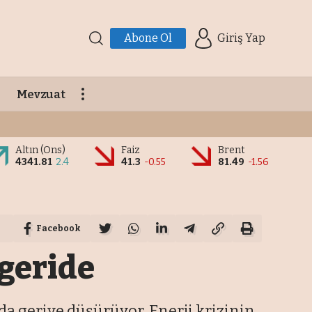
Abone Ol
Giriş Yap
Mevzuat
Altın (Ons)
Faiz
Brent
4341.81
2.4
41.3
-0.55
81.49
-1.56
Facebook
geride
rda geriye düşürüyor. Enerji krizinin