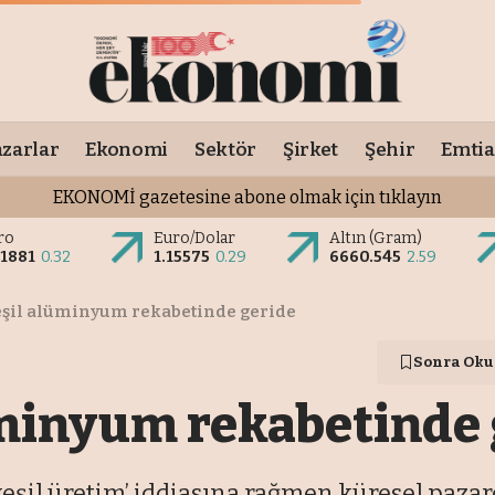
zarlar
Ekonomi
Sektör
Şirket
Şehir
Emtia
EKONOMİ gazetesine abone olmak için tıklayın
ro
Euro/Dolar
Altın (Gram)
.1881
0.32
1.15575
0.29
6660.545
2.59
eşil alüminyum rekabetinde geride
Sonra Oku
minyum rekabetinde 
‘yeşil üretim’ iddiasına rağmen küresel paza