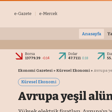
e-Gazete
e-Mercek
Anasayfa
Ya
Borsa
Dolar
Eu
13779.39
-0.14
47.7111
0.18
55
Ekonomi Gazetesi
»
Küresel Ekonomi
»
Avrupa y
Küresel Ekonomi
Avrupa yeşil alü
Yüksek elektrik fiyatları, Avrupa’yı 