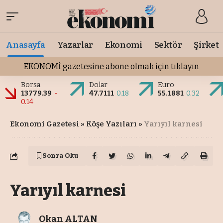
Anasayfa
Yazarlar
Ekonomi
Sektör
Şirket
EKONOMİ gazetesine abone olmak için tıklayın
Borsa
Dolar
Euro
13779.39
-
47.7111
0.18
55.1881
0.32
0.14
Ekonomi Gazetesi
»
Köşe Yazıları
»
Yarıyıl karnesi
Sonra Oku
Yarıyıl karnesi
Okan ALTAN