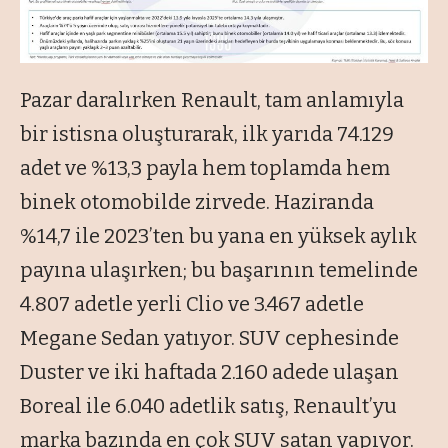
Pazar daralırken Renault, tam anlamıyla
bir istisna oluşturarak, ilk yarıda 74.129
adet ve %13,3 payla hem toplamda hem
binek otomobilde zirvede. Haziranda
%14,7 ile 2023’ten bu yana en yüksek aylık
payına ulaşırken; bu başarının temelinde
4.807 adetle yerli Clio ve 3.467 adetle
Megane Sedan yatıyor. SUV cephesinde
Duster ve iki haftada 2.160 adede ulaşan
Boreal ile 6.040 adetlik satış, Renault’yu
marka bazında en çok SUV satan yapıyor.