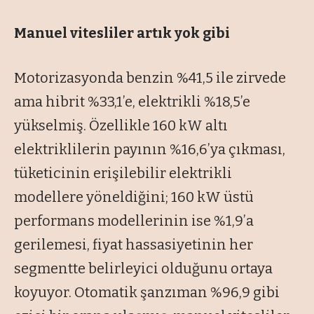
Manuel vitesliler artık yok gibi
Motorizasyonda benzin %41,5 ile zirvede
ama hibrit %33,1’e, elektrikli %18,5’e
yükselmiş. Özellikle 160 kW altı
elektriklilerin payının %16,6’ya çıkması,
tüketicinin erişilebilir elektrikli
modellere yöneldiğini; 160 kW üstü
performans modellerinin ise %1,9’a
gerilemesi, fiyat hassasiyetinin her
segmentte belirleyici olduğunu ortaya
koyuyor. Otomatik şanzıman %96,9 gibi