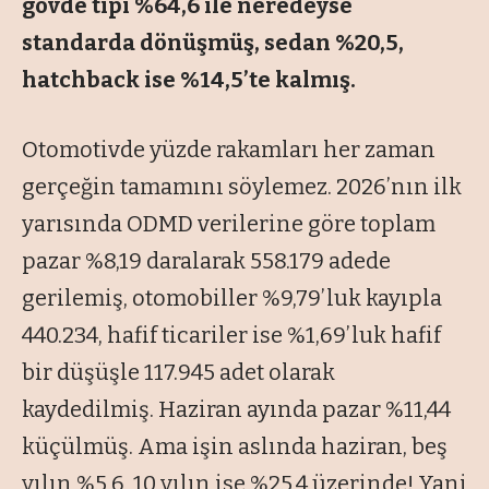
gövde tipi %64,6 ile neredeyse
standarda dönüşmüş, sedan %20,5,
hatchback ise %14,5’te kalmış.
Otomotivde yüzde rakamları her zaman
gerçeğin tamamını söylemez. 2026’nın ilk
yarısında ODMD verilerine göre toplam
pazar %8,19 daralarak 558.179 adede
gerilemiş, otomobiller %9,79’luk kayıpla
440.234, hafif ticariler ise %1,69’luk hafif
bir düşüşle 117.945 adet olarak
kaydedilmiş. Haziran ayında pazar %11,44
küçülmüş. Ama işin aslında haziran, beş
yılın %5,6, 10 yılın ise %25,4 üzerinde! Yani