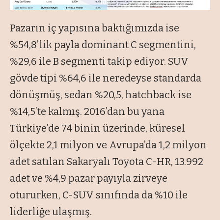
Pazarın iç yapısına baktığımızda ise
%54,8’lik payla dominant C segmentini,
%29,6 ile B segmenti takip ediyor. SUV
gövde tipi %64,6 ile neredeyse standarda
dönüşmüş, sedan %20,5, hatchback ise
%14,5’te kalmış. 2016’dan bu yana
Türkiye’de 74 binin üzerinde, küresel
ölçekte 2,1 milyon ve Avrupa’da 1,2 milyon
adet satılan Sakaryalı Toyota C-HR, 13.992
adet ve %4,9 pazar payıyla zirveye
otururken, C-SUV sınıfında da %10 ile
liderliğe ulaşmış.