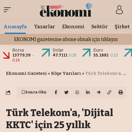
Anasayfa
Yazarlar
Ekonomi
Sektör
Şirket
EKONOMİ gazetesine abone olmak için tıklayın
Borsa
Dolar
Euro
13779.39
-
47.7111
0.18
55.1881
0.32
0.14
Ekonomi Gazetesi
»
Köşe Yazıları
»
Türk Telekom'a, 'Dijital KKTC' için 25 yıllık imtiyaz
Sonra Oku
Türk Telekom'a, 'Dijital
KKTC' için 25 yıllık