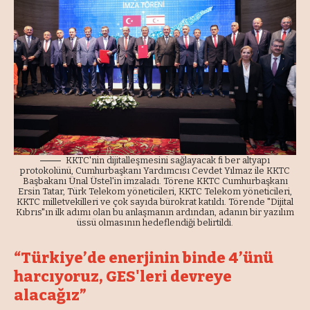
KKTC'nin dijitalleşmesini sağlayacak fi ber altyapı
protokolünü, Cumhurbaşkanı Yardımcısı Cevdet Yılmaz ile KKTC
Başbakanı Ünal Üstel'in imzaladı. Törene KKTC Cumhurbaşkanı
Ersin Tatar, Türk Telekom yöneticileri, KKTC Telekom yöneticileri,
KKTC milletvekilleri ve çok sayıda bürokrat katıldı. Törende "Dijital
Kıbrıs"ın ilk adımı olan bu anlaşmanın ardından, adanın bir yazılım
üssü olmasının hedeflendiği belirtildi.
“Türkiye’de enerjinin binde 4’ünü
harcıyoruz, GES'leri devreye
alacağız”