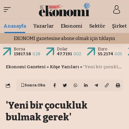
Anasayfa
Yazarlar
Ekonomi
Sektör
Şirket
EKONOMİ gazetesine abone olmak için tıklayın
Borsa
Dolar
Euro
13817.58
0.28
47.7191
0.02
55.2174
0.05
Ekonomi Gazetesi
»
Köşe Yazıları
»
'Yeni bir çocukluk bulmak gerek'
Sonra Oku
'Yeni bir çocukluk
bulmak gerek'