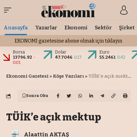
Anasayfa
Yazarlar
Ekonomi
Sektör
Şirket
EKONOMİ gazetesine abone olmak için tıklayın
Borsa
Dolar
Euro
13796.92
-
47.7046
0.17
55.2461
0.42
0.01
Ekonomi Gazetesi
»
Köşe Yazıları
»
TÜİK’e açık mektup
Sonra Oku
TÜİK’e açık mektup
Alaattin AKTAŞ