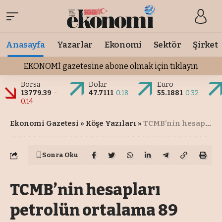
Anasayfa
Yazarlar
Ekonomi
Sektör
Şirket
EKONOMİ gazetesine abone olmak için tıklayın
Borsa
Dolar
Euro
13779.39
-
47.7111
0.18
55.1881
0.32
0.14
Ekonomi Gazetesi
»
Köşe Yazıları
»
TCMB’nin hesapları petrolün ortalama 89 dolarda kalmasına bağlı
Sonra Oku
TCMB’nin hesapları
petrolün ortalama 89