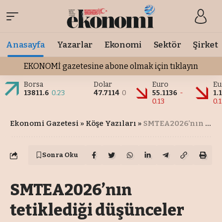
Anasayfa
Yazarlar
Ekonomi
Sektör
Şirket
EKONOMİ gazetesine abone olmak için tıklayın
Borsa
Dolar
Euro
Eu
13811.6
0.23
47.7114
0
55.1136
-
1.
0.13
0.
Ekonomi Gazetesi
»
Köşe Yazıları
»
SMTEA2026’nın tetiklediği düşünceler
Sonra Oku
SMTEA2026’nın
tetiklediği düşünceler