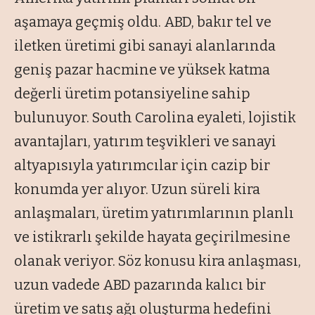
aşamaya ge
çmi
ş oldu. ABD, bakır tel ve
iletken
üretimi gibi sanayi alanlar
ında
geniş pazar hacmine ve y
üksek katma
de
ğerli
üretim potansiyeline sahip
bulunuyor. South Carolina eyaleti, lojistik
avantajlar
ı, yatırım teşvikleri ve sanayi
altyapısıyla yatırımcılar i
çin cazip bir
konumda yer al
ıyor. Uzun s
üreli kira
anla
şmaları,
üretim yat
ırımlarının planlı
ve istikrarlı şekilde hayata ge
çirilmesine
olanak veriyor. Söz konusu kira anla
şması,
uzun vadede ABD pazarında kalıcı bir
üretim ve sat
ış ağı oluşturma hedefini