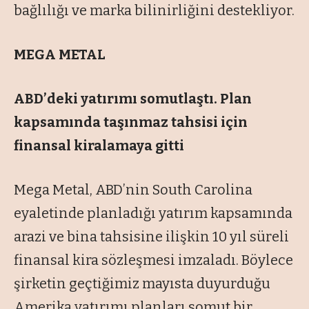
bağlılığı ve marka bilinirliğini destekliyor.
MEGA METAL
ABD’deki yatırımı somutlaştı. Plan
kapsamında taşınmaz tahsisi için
finansal kiralamaya gitti
Mega Metal, ABD’nin South Carolina
eyaletinde planlad
ığı yatırım kapsamında
arazi ve bina tahsisine ilişkin 10 yıl s
üreli
finansal kira sözle
şmesi imzaladı. B
öylece
şirketin ge
çti
ğimiz mayısta duyurduğu
Amerika yatırımı planları somut bir