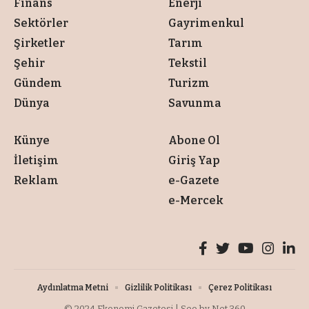
Finans
Enerji
Sektörler
Gayrimenkul
Şirketler
Tarım
Şehir
Tekstil
Gündem
Turizm
Dünya
Savunma
Künye
Abone Ol
İletişim
Giriş Yap
Reklam
e-Gazete
e-Mercek
Aydınlatma Metni
Gizlilik Politikası
Çerez Politikası
© 2024
Ekonomi Gazetesi
| Seo by
Net 360