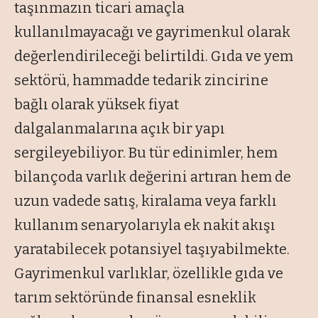
taşınmazın ticari ama
çla
kullan
ılmayacağı ve gayrimenkul olarak
değerlendirileceği belirtildi. Gıda ve yem
sekt
örü, hammadde tedarik zincirine
ba
ğlı olarak y
üksek fiyat
dalgalanmalar
ına a
ç
ık bir yapı
sergileyebiliyor. Bu t
ür edinimler, hem
bilançoda varl
ık değerini artıran hem de
uzun vadede satış, kiralama veya farklı
kullanım senaryolarıyla ek nakit akışı
yaratabilecek potansiyel taşıyabilmekte.
Gayrimenkul varlıklar,
özellikle g
ıda ve
tarım sekt
öründe finansal esneklik