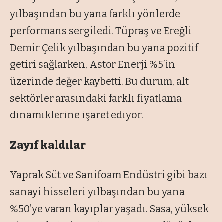
yılbaşından bu yana farklı y
önlerde
performans sergiledi. Tüpra
ş ve Ereğli
Demir
Çelik y
ılbaşından bu yana pozitif
getiri sağlarken, Astor Enerji %5’in
üzerinde de
ğer kaybetti. Bu durum, alt
sekt
örler aras
ındaki farklı fiyatlama
dinamiklerine işaret ediyor.
Zayıf kaldılar
Yaprak Süt ve Sanifoam Endüstri gibi bazı
sanayi hisseleri yılbaşından bu yana
%50’ye varan kayıplar yaşadı. Sasa, yüksek