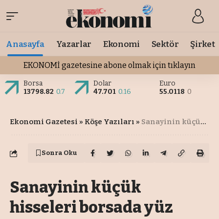
Anasayfa
Yazarlar
Ekonomi
Sektör
Şirket
EKONOMİ gazetesine abone olmak için tıklayın
Borsa
Dolar
Euro
13798.82
0.7
47.701
0.16
55.0118
0
Ekonomi Gazetesi
»
Köşe Yazıları
»
Sanayinin küçük hisseleri borsada yüz güldürüyor
Sonra Oku
Sanayinin küçük
hisseleri borsada yüz