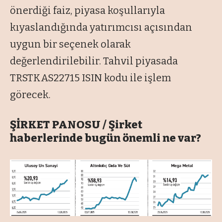
önerdi
ği faiz, piyasa koşullarıyla
kıyaslandığında yatırımcısı a
ç
ısından
uygun bir se
çenek olarak
de
ğerlendirilebilir. Tahvil piyasada
TRSTKAS22715 ISIN kodu ile işlem
g
örecek.
ŞİRKET PANOSU / Şirket
haberlerinde bugün önemli ne var?