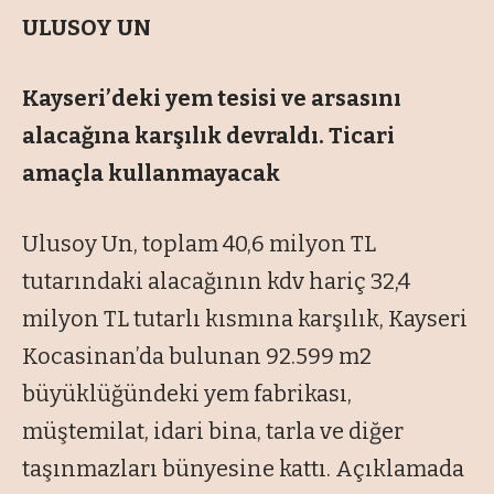
ULUSOY UN
Kayseri’deki yem tesisi ve arsasını
alacağına karşılık devraldı. Ticari
amaçla kullanmayacak
Ulusoy Un, toplam 40,6 milyon TL
tutar
ındaki alacağının kdv hari
ç 32,4
milyon TL tutarl
ı kısmına karşılık, Kayseri
Kocasinan’da bulunan 92.599 m2
b
üyüklü
ğ
ündeki yem fabrikas
ı,
m
ü
ştemilat, idari bina, tarla ve diğer
taşınmazları b
ünyesine katt
ı. A
ç
ıklamada