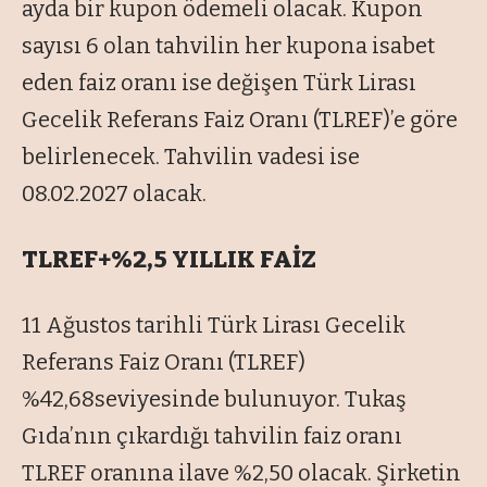
ayda bir kupon ödemeli olacak. Kupon
sayısı 6 olan tahvilin her kupona isabet
eden faiz oranı ise değişen Türk Lirası
Gecelik Referans Faiz Oranı (TLREF)’e göre
belirlenecek. Tahvilin vadesi ise
08.02.2027 olacak.
TLREF+%2,5 YILLIK FAİZ
11 A
ğustos tarihli T
ürk Liras
ı Gecelik
Referans Faiz Oranı (TLREF)
%42,68seviyesinde bulunuyor. Tukaş
Gıda’nın
ç
ıkardığı tahvilin faiz oranı
TLREF oranına ilave %2,50 olacak. Şirketin