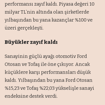
performansı zayıf kaldı. Piyasa değeri 10
milyar TL’nin altında olan şirketlerde
yılbaşından bu yana kazançlar %100 ve
üzeri gerçekleşti.
Büyükler zayıf kaldı
Sanayinin g
üçlü aya
ğı otomotiv Ford
Otosan ve Tofaş ile
öne ç
ıkıyor. Ancak
k
üçüklere kar
şı performansları d
ü
ş
ük
kald
ı. Yılbaşından bu yana Ford Otosan
%15,23 ve Tofaş %22,03 y
ükseli
şle sanayi
endeksine destek verdi.