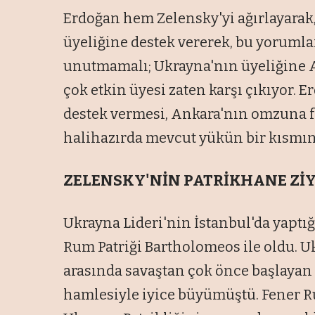
Erdoğan hem Zelensky'yi ağırlayarak
üyeliğine destek vererek, bu yorumla
unutmamalı; Ukrayna'nın üyeliğine 
çok etkin üyesi zaten karşı çıkıyor.
destek vermesi, Ankara'nın omzuna fa
halihazırda mevcut yükün bir kısmın
ZELENSKY'NİN PATRİKHANE Zİ
Ukrayna Lideri'nin İstanbul'da yaptı
Rum Patriği Bartholomeos ile oldu. U
arasında savaştan çok önce başlayan i
hamlesiyle iyice büyümüştü. Fener R