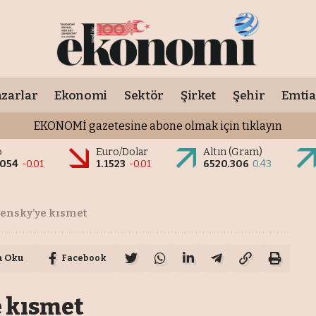
zarlar
Ekonomi
Sektör
Şirket
Şehir
Emtia
EKONOMİ gazetesine abone olmak için tıklayın
o
Euro/Dolar
Altın (Gram)
0054
-0.01
1.1523
-0.01
6520.306
0.43
elensky’ye kısmet
a Oku
Facebook
e kısmet