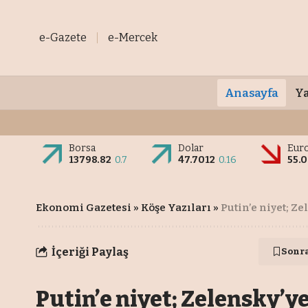
e-Gazete
e-Mercek
Anasayfa
Ya
Borsa
Dolar
Eur
13798.82
0.7
47.7012
0.16
55.
Ekonomi Gazetesi
»
Köşe Yazıları
»
Putin’e niyet; Z
İçeriği Paylaş
Sonr
Putin’e niyet; Zelensky’y