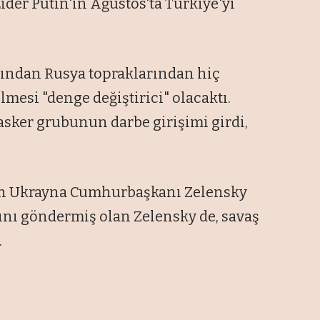
ider Putin'in Ağustos'ta Türkiye'yi
dından Rusya topraklarından hiç
mesi "denge değiştirici" olacaktı.
sker grubunun darbe girişimi girdi,
an Ukrayna Cumhurbaşkanı Zelensky
ını göndermiş olan Zelensky de, savaş
.