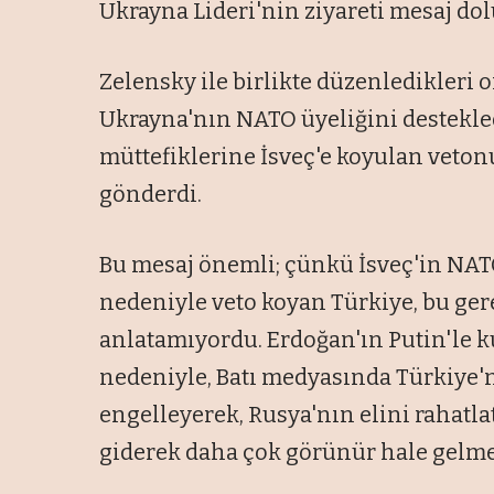
Ukrayna Lideri'nin ziyareti mesaj do
Zelensky ile birlikte düzenledikleri 
Ukrayna'nın NATO üyeliğini destekled
müttefiklerine İsveç'e koyulan veto
gönderdi.
Bu mesaj önemli; çünkü İsveç'in NATO
nedeniyle veto koyan Türkiye, bu ge
anlatamıyordu. Erdoğan'ın Putin'le k
nedeniyle, Batı medyasında Türkiye'n
engelleyerek, Rusya'nın elini rahatl
giderek daha çok görünür hale gelme