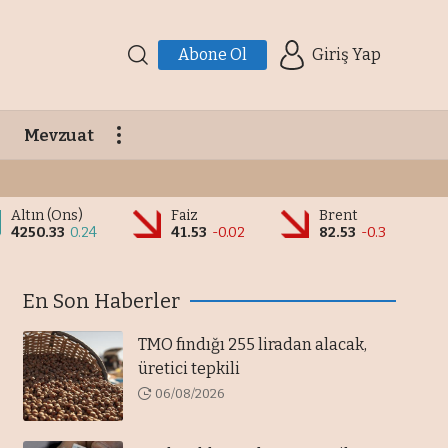
Abone Ol
Giriş Yap
Mevzuat
Altın (Ons)
Faiz
Brent
4250.33
0.24
41.53
-0.02
82.53
-0.3
En Son Haberler
TMO fındığı 255 liradan alacak,
üretici tepkili
06/08/2026