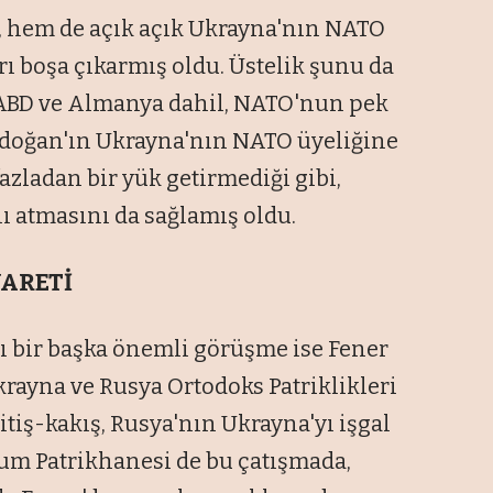
, hem de açık açık Ukrayna'nın NATO
rı boşa çıkarmış oldu. Üstelik şunu da
ABD ve Almanya dahil, NATO'nun pek
 Erdoğan'ın Ukrayna'nın NATO üyeliğine
zladan bir yük getirmediği gibi,
ı atmasını da sağlamış oldu.
YARETİ
ğı bir başka önemli görüşme ise Fener
krayna ve Rusya Ortodoks Patriklikleri
tiş-kakış, Rusya'nın Ukrayna'yı işgal
um Patrikhanesi de bu çatışmada,