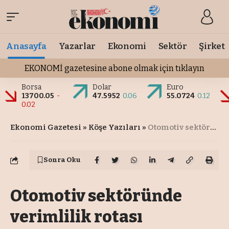
Anasayfa
Yazarlar
Ekonomi
Sektör
Şirket
EKONOMİ gazetesine abone olmak için tıklayın
Borsa
Dolar
Euro
13700.05
-
47.5952
0.06
55.0724
0.12
0.02
Ekonomi Gazetesi
»
Köşe Yazıları
»
Otomotiv sektöründe verimlilik rotası
Sonra Oku
Otomotiv sektöründe
verimlilik rotası