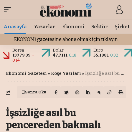
Anasayfa
Yazarlar
Ekonomi
Sektör
Şirket
EKONOMİ gazetesine abone olmak için tıklayın
Borsa
Dolar
Euro
13779.39
-
47.7111
0.18
55.1881
0.32
0.14
Ekonomi Gazetesi
»
Köşe Yazıları
»
İşsizliğe asıl bu pencereden bakmalı
Sonra Oku
İşsizliğe asıl bu
pencereden bakmalı