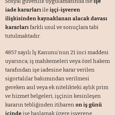
Sosyal güvenlik uygulamasında ise
işe
iade kararları
ile
işçi-işveren
ilişkisinden kaynaklanan alacak davası
kararları
farklı usul ve sonuçlara tabi
tutulmaktadır.
4857 sayılı İş Kanunu’nun 21 inci maddesi
uyarınca; iş mahkemeleri veya özel hakem
tarafından işe iadesine karar verilen
sigortalılar bakımından verilmesi
gereken asıl veya ek nitelikteki aylık prim
ve hizmet belgeleri, işçinin kesinleşen
kararın tebliğinden itibaren
on iş günü
içinde
işe başlamak üzere işverene