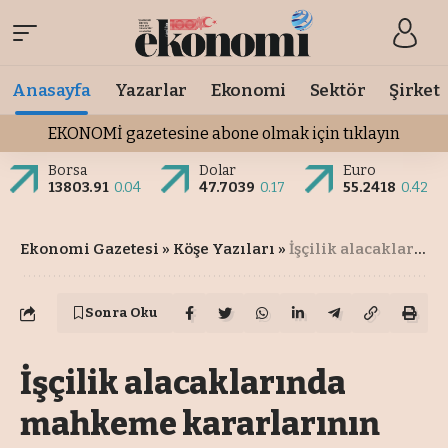
Anasayfa
Yazarlar
Ekonomi
Sektör
Şirket
EKONOMİ gazetesine abone olmak için tıklayın
Borsa
Dolar
Euro
13803.91
0.04
47.7039
0.17
55.2418
0.42
Ekonomi Gazetesi
»
Köşe Yazıları
»
İşçilik alacaklarında mahkeme kararlarının SGK boyutu
Sonra Oku
İşçilik alacaklarında
mahkeme kararlarının