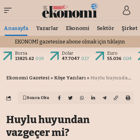
Anasayfa
Yazarlar
Ekonomi
Sektör
Şirket
EKONOMİ gazetesine abone olmak için tıklayın
Borsa
Dolar
Euro
13825.62
0.19
47.7047
0.17
55.036
0.04
Ekonomi Gazetesi
»
Köşe Yazıları
»
Huylu huyundan vazgeçer mi?
Sonra Oku
Huylu huyundan
vazgeçer mi?