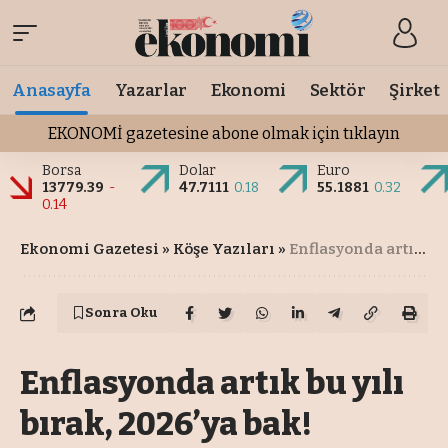
Anasayfa
Yazarlar
Ekonomi
Sektör
Şirket
EKONOMİ gazetesine abone olmak için tıklayın
Borsa
Dolar
Euro
13779.39
-
47.7111
0.18
55.1881
0.32
0.14
Ekonomi Gazetesi
»
Köşe Yazıları
»
Enflasyonda artık bu yılı bırak, 2026’ya bak!
Sonra Oku
Enflasyonda artık bu yılı
bırak, 2026’ya bak!