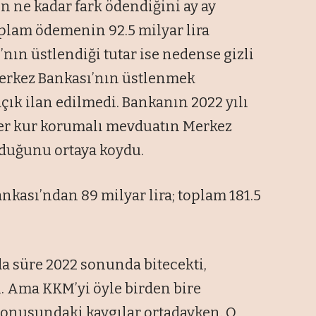
 ne kadar fark ödendiğini ay ay
oplam ödemenin 92.5 milyar lira
nın üstlendiği tutar ise nedense gizli
 Merkez Bankası’nın üstlenmek
çık ilan edilmedi. Bankanın 2022 yılı
iler kur korumalı mevduatın Merkez
lduğunu ortaya koydu.
ankası’ndan 89 milyar lira; toplam 181.5
 süre 2022 sonunda bitecekti,
. Ama KKM’yi öyle birden bire
onusundaki kaygılar ortadayken. O