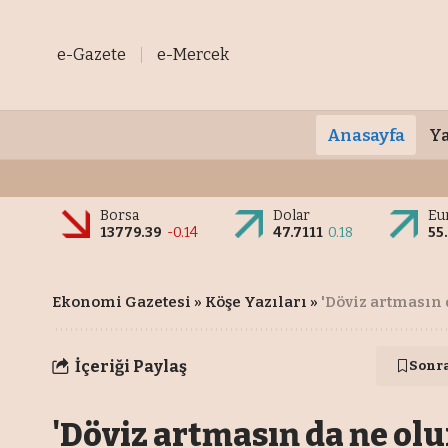
e-Gazete
e-Mercek
Anasayfa
Ya
Borsa
Dolar
Eu
13779.39
-0.14
47.7111
0.18
55
Ekonomi Gazetesi
»
Köşe Yazıları
»
'Döviz artmasın 
İçeriği Paylaş
Sonr
'Döviz artmasın da ne olu