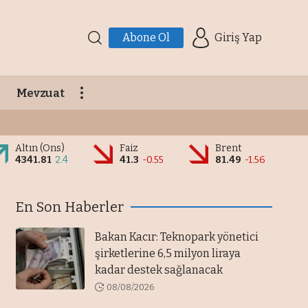
Abone Ol
Giriş Yap
Mevzuat
Altın (Ons)
Faiz
Brent
4341.81
2.4
41.3
-0.55
81.49
-1.56
En Son Haberler
Bakan Kacır: Teknopark yönetici
şirketlerine 6,5 milyon liraya
kadar destek sağlanacak
08/08/2026