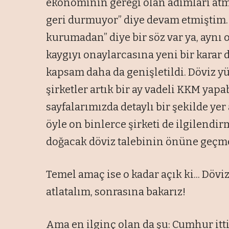
ekonominin gereği olan adımları atm
geri durmuyor” diye devam etmiştim.
kurumadan” diye bir söz var ya, aynı 
kaygıyı onaylarcasına yeni bir karar 
kapsam daha da genişletildi. Döviz y
şirketler artık bir ay vadeli KKM ya
sayfalarımızda detaylı bir şekilde ye
öyle on binlerce şirketi de ilgilendi
doğacak döviz talebinin önüne geçm
Temel amaç ise o kadar açık ki... Döv
atlatalım, sonrasına bakarız!
Ama en ilginç olan da şu: Cumhur itti