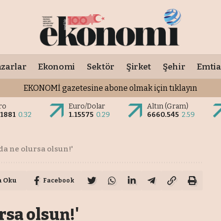
zarlar
Ekonomi
Sektör
Şirket
Şehir
Emtia
EKONOMİ gazetesine abone olmak için tıklayın
ro
Euro/Dolar
Altın (Gram)
.1881
0.32
1.15575
0.29
6660.545
2.59
da ne olursa olsun!'
a Oku
Facebook
rsa olsun!'