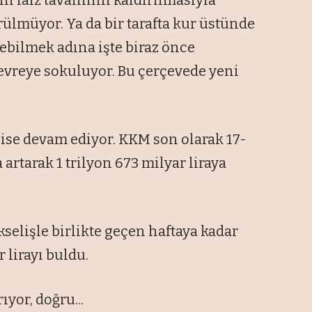
n faiz tavanının kaldırılmasıyla
rülmüyor. Ya da bir tarafta kur üstünde
ebilmek adına işte biraz önce
evreye sokuluyor. Bu çerçevede yeni
se devam ediyor. KKM son olarak 17-
 artarak 1 trilyon 673 milyar liraya
selişle birlikte geçen haftaya kadar
 lirayı buldu.
yor, doğru...