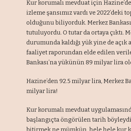
Kur korumalı mevduat için Hazine’den
izleme şansımız vardı ve 2022’deki t
olduğunu biliyorduk. Merkez Bankası’
tutuluyordu. O tutar da ortaya çıktı.
durumunda kaldığı yük yine de açık a
faaliyet raporundan elde edilen ver
Bankası’na yükünün 89 milyar lira o
Hazine’den 92.5 milyar lira, Merkez B
milyar lira!
Kur korumalı mevduat uygulamasında
başlangıçta öngörülen tarih böyleydi
bitirmek ne mümkün, hele hele kur k