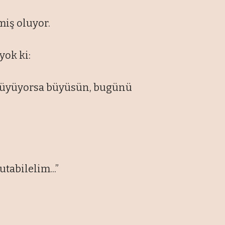
miş oluyor.
yok ki:
 büyüyorsa büyüsün, bugünü
tabilelim...”