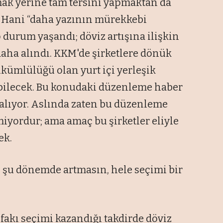
ak yerine tam tersini yapmaktan da
 Hani “daha yazının mürekkebi
o durum yaşandı; döviz artışına ilişkin
daha alındı. KKM'de şirketlere dönük
ükümlülüğü olan yurt içi yerleşik
pabilecek. Bu konudaki düzenleme haber
r alıyor. Aslında zaten bu düzenleme
rmiyordur; ama amaç bu şirketler eliyle
ek.
iz şu dönemde artmasın, hele seçimi bir
fakı seçimi kazandığı takdirde döviz