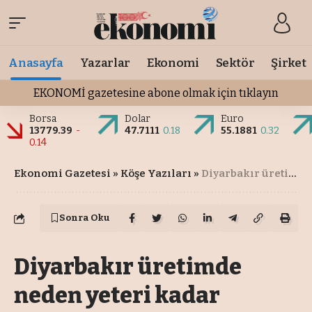
Anasayfa
Yazarlar
Ekonomi
Sektör
Şirket
EKONOMİ gazetesine abone olmak için tıklayın
Borsa
Dolar
Euro
13779.39
-
47.7111
0.18
55.1881
0.32
0.14
Ekonomi Gazetesi
»
Köşe Yazıları
»
Diyarbakır üretimde neden yeteri kadar markalaşamıyor?
Sonra Oku
Diyarbakır üretimde
neden yeteri kadar