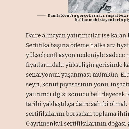
Damla Kent'in gerçek sınavı, inşaat belir
kullanmak isteyenlerin pi
Daire almayan yatırımcılar ise kalan 
Sertifika başına ödeme halka arz fiya
yüksek enfl asyon nedeniyle sadece na
fiyatlarındaki yükselişin gerisinde k
senaryonun yaşanması mümkün. Elbet
seyri, konut piyasasının yönü, inşaa
yatırımcı ilgisi sonucu belirleyecek 
tarihi yaklaştıkça daire sahibi olmak
sertifikalarını borsadan toplama ihtima
Gayrimenkul sertifikalarının doğası 