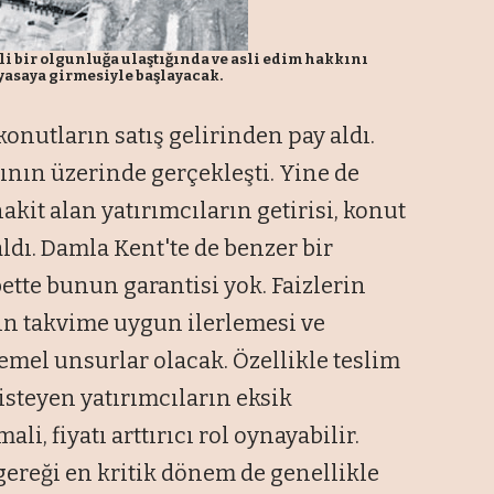
li bir olgunluğa ulaştığında ve asli edim hakkını
yasaya girmesiyle başlayacak.
konutların satış gelirinden pay aldı.
tının üzerinde gerçekleşti. Yine de
kit alan yatırımcıların getirisi, konut
aldı. Damla Kent'te de benzer bir
te bunun garantisi yok. Faizlerin
tın takvime uygun ilerlemesi ve
temel unsurlar olacak. Özellikle teslim
 isteyen yatırımcıların eksik
li, fiyatı arttırıcı rol oynayabilir.
gereği en kritik dönem de genellikle