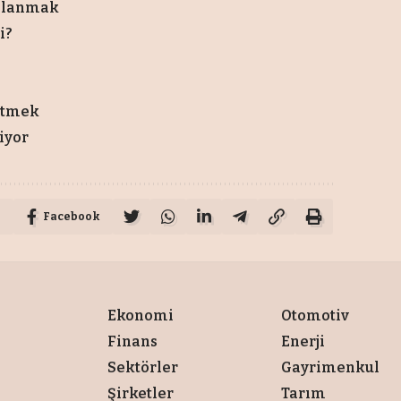
kalanmak
i?
etmek
iyor
Facebook
Ekonomi
Otomotiv
Finans
Enerji
Sektörler
Gayrimenkul
Şirketler
Tarım