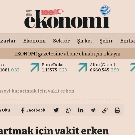
zarlar
Ekonomi
Sektör
Şirket
Şehir
Emtia
EKONOMİ gazetesine abone olmak için tıklayın
ro
Euro/Dolar
Altın (Gram)
.1881
0.32
1.15575
0.29
6660.545
2.59
nseyi karartmak için vakit erken
a Oku
Facebook
artmak için vakit erken