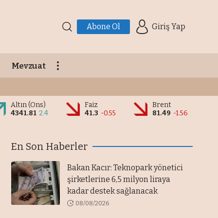
Abone Ol
Giriş Yap
Mevzuat
Altın (Ons)
Faiz
Brent
4341.81
2.4
41.3
-0.55
81.49
-1.56
En Son Haberler
Bakan Kacır: Teknopark yönetici
şirketlerine 6,5 milyon liraya
kadar destek sağlanacak
08/08/2026