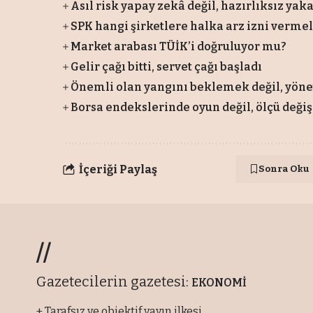
Asıl risk yapay zekâ değil, hazırlıksız ya
SPK hangi şirketlere halka arz izni vermel
Market arabası TÜİK’i doğruluyor mu?
Gelir çağı bitti, servet çağı başladı
Önemli olan yangını beklemek değil, yön
Borsa endekslerinde oyun değil, ölçü değiş
İçeriği Paylaş
Sonra Oku
//
Gazetecilerin gazetesi:
EKONOMİ
+ Tarafsız ve objektif yayın ilkesi