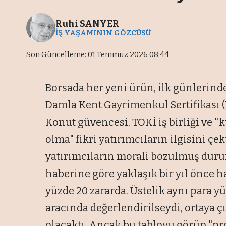
Ruhi SANYER
İŞ YAŞAMININ GÖZCÜSÜ
Son Güncelleme: 01 Temmuz 2026 08:44
Borsada her yeni ürün, ilk günlerinde
Damla Kent Gayrimenkul Sertifikası 
Konut güvencesi, TOKİ iş birliği ve 
olma" fikri yatırımcıların ilgisini ç
yatırımcıların morali bozulmuş duru
haberine göre yaklaşık bir yıl önce h
yüzde 20 zararda. Üstelik aynı para yüz
aracında değerlendirilseydi, ortaya ç
olacaktı. Ancak bu tabloyu görüp "pr