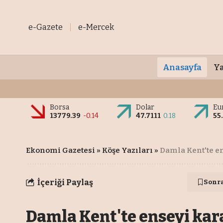
e-Gazete
e-Mercek
Anasayfa
Ya
Borsa
Dolar
Eu
13779.39
-0.14
47.7111
0.18
55
Ekonomi Gazetesi
»
Köşe Yazıları
»
Damla Kent'te e
İçeriği Paylaş
Sonr
Damla Kent'te enseyi kar