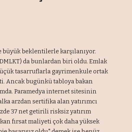
 büyük beklentilerle karşılanıyor.
(DMLKT) da bunlardan biri oldu. Emlak
"küçük tasarruflarla gayrimenkule ortak
ekti. Ancak bugünkü tabloya bakan
mda. Paramedya internet sitesinin
alka arzdan sertifika alan yatırımcı
de 37 net getirili risksiz yatırım
ıkan fırsat maliyeti çok daha yüksek
oje başarısız oldu" demek ise henüz