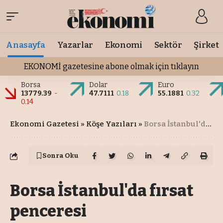
Anasayfa
Yazarlar
Ekonomi
Sektör
Şirket
EKONOMİ gazetesine abone olmak için tıklayın
Borsa
Dolar
Euro
13779.39
-
47.7111
0.18
55.1881
0.32
0.14
Ekonomi Gazetesi
»
Köşe Yazıları
»
Borsa İstanbul'da fırsat penceresi
Sonra Oku
Borsa İstanbul'da fırsat
penceresi