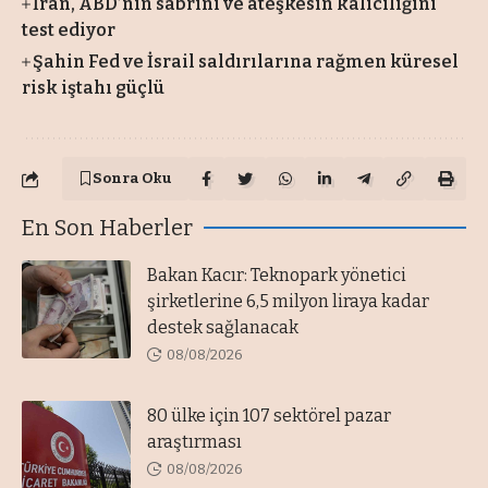
İran, ABD’nin sabrını ve ateşkesin kalıcılığını
test ediyor
Şahin Fed ve İsrail saldırılarına rağmen küresel
risk iştahı güçlü
Sonra Oku
En Son Haberler
Bakan Kacır: Teknopark yönetici
şirketlerine 6,5 milyon liraya kadar
destek sağlanacak
08/08/2026
80 ülke için 107 sektörel pazar
araştırması
08/08/2026