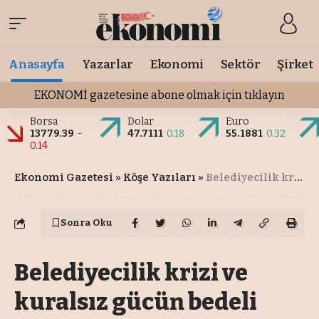
Anasayfa
Yazarlar
Ekonomi
Sektör
Şirket
EKONOMİ gazetesine abone olmak için tıklayın
Borsa
Dolar
Euro
13779.39
-
47.7111
0.18
55.1881
0.32
0.14
Ekonomi Gazetesi
»
Köşe Yazıları
»
Belediyecilik krizi ve kuralsız gücün bedeli
Sonra Oku
Belediyecilik krizi ve
kuralsız gücün bedeli