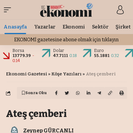
Anasayfa
Yazarlar
Ekonomi
Sektör
Şirket
EKONOMİ gazetesine abone olmak için tıklayın
Borsa
Dolar
Euro
13779.39
-
47.7111
0.18
55.1881
0.32
0.14
Ekonomi Gazetesi
»
Köşe Yazıları
»
Ateş çemberi
Sonra Oku
Ateş çemberi
Zeynep GÜRCANLI