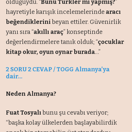
olduğuydu. “
Bunu Türkler mi yapmış?
”
hayretiyle karışık incelemelerinde
aracı
beğendiklerini
beyan ettiler. Güvenirlik
yanı sıra “
akıllı araç
” konseptinde
değerlendirmelere tanık olduk; “
çocuklar
kitap okur, oyun oynar burada
…”
2 SORU 2 CEVAP / TOGG Almanya’ya
dair…
Neden Almanya?
Fuat Tosyalı
bunu şu cevabı veriyor;
“
başka kolay ülkelerden başlayabilirdik