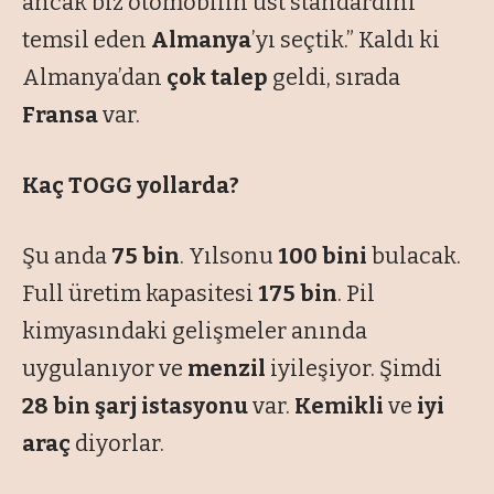
ancak biz otomobilin üst standardını
temsil eden
Almanya
’yı seçtik.” Kaldı ki
Almanya’dan
çok talep
geldi, sırada
Fransa
var
.
Kaç TOGG yollarda?
Şu anda
75 bin
. Yılsonu
100 bini
bulacak.
Full üretim kapasitesi
175 bin
. Pil
kimyasındaki gelişmeler anında
uygulanıyor ve
menzil
iyileşiyor. Şimdi
28 bin şarj istasyonu
var.
Kemikli
ve
iyi
araç
diyorlar.