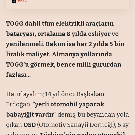
NOT
TOGG dahil tüm elektrikli araçların
bataryası, ortalama 8 yılda eskiyor ve
yenilenmeli. Bakım ise her 2 yılda 5 bin
liralık maliyet. Almanya yollarında
TOGG’u görmek, bence milli gururdan
fazlası…
Hatırlayalım; 14 yıl önce Başbakan
Erdoğan; “
yerli otomobil yapacak
babayiğit vardır
” demiş, bu beyandan yola
çıkan
OSD
(
Otomotiv Sanayii Derneği
), 6 ay
çalışmış ve
Türkiye’nin neden otomobil