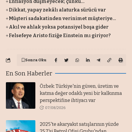
Enflasyon düşmeyecek; çünkü…
Dikkat, yapay zekâlı alaturka sürücü var
Müşteri sadakatinden verinimet müşteriye...
Akıl ve ahlak yoksa potansiyel boşa gider
Felsefeye Aristo fiziğe Einstein mı giriyor?
Sonra Oku
En Son Haberler
Özbek: Türkiye'nin güven, üretim ve
katma değer odaklı yeni bir kalkınma
perspektifine ihtiyacı var
07/08/2026
2025'te akaryakıt satışlarının yüzde
25,7'si Petrol Ofisi Grubu'ndan