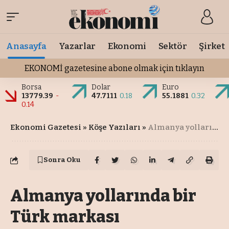
Anasayfa
Yazarlar
Ekonomi
Sektör
Şirket
EKONOMİ gazetesine abone olmak için tıklayın
Borsa
Dolar
Euro
13779.39
-
47.7111
0.18
55.1881
0.32
0.14
Ekonomi Gazetesi
»
Köşe Yazıları
»
Almanya yollarında bir Türk markası
Sonra Oku
Almanya yollarında bir
Türk markası