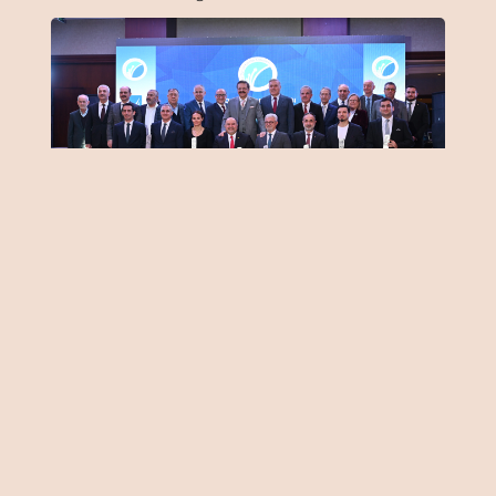
Önemli Noktalar
“Merkeze sürdürülebilirlik temasını
aldık”
“Vizyon ve ekip başarısı”
“Kocaeli sanayi yıldızı konumunda”