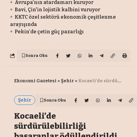
Avrupa’nın atardamarı kuruyor
Bavi, Çin'in lojistik kalbini vuruyor
KKTC özel sektörü ekonomik çeşitlenme
arayışında
Pekin’de çetin güç pazarlığı
Sonra Oku
Ekonomi Gazetesi
»
Şehir
»
Kocaeli’de sürdürülebilirliği başaranlar ödüllendirildi
Şehir
Sonra Oku
Kocaeli’de
sürdürülebilirliği
başaranlar ödüllendirildi