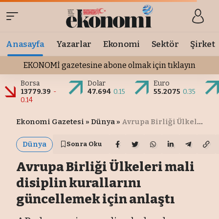
Anasayfa
Yazarlar
Ekonomi
Sektör
Şirket
EKONOMİ gazetesine abone olmak için tıklayın
Borsa
Dolar
Euro
13779.39
-
47.694
0.15
55.2075
0.35
0.14
Ekonomi Gazetesi
»
Dünya
»
Avrupa Birliği Ülkeleri mali disiplin kurallarını güncellemek için anlaştı
Dünya
Sonra Oku
Avrupa Birliği Ülkeleri mali
disiplin kurallarını
güncellemek için anlaştı