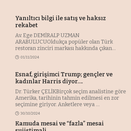
Yanıltıcı bilgi ile satış ve haksız
rekabet
Av. Ege DEMİRALP UZMAN
ARABULUCUOldukça popüler olan Türk
restoran zinciri markası hakkında çıkan
haberlerden sonra yanı
…
01/11/2024
Esnaf, girişimci Trump; gençler ve
kadınlar Harris diyor….
Dr. Türker ÇELİKBirçok seçim analistine göre
Amerika, tarihinin tahmin edilmesi en zor
seçimine giriyor. Anketlere veya
…
30/10/2024
Kamuda mesai ve “fazla” mesai
suiistimali