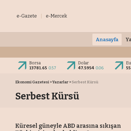
e-Gazete
e-Mercek
Anasayfa
Ya
Borsa
Dolar
Eu
13781.65
0.57
47.5954
0.06
55
Ekonomi Gazetesi
>
Yazarlar
>
Serbest Kürsü
Serbest Kürsü
Küresel güneyle ABD arasına sıkışan