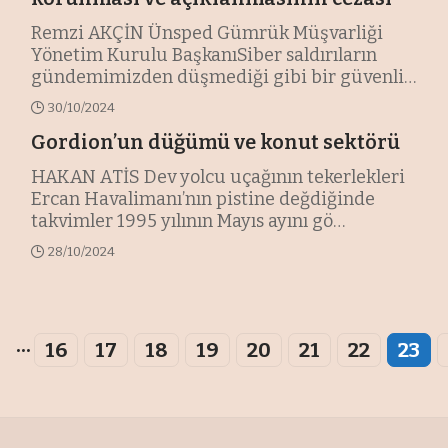
Remzi AKÇİN Ünsped Gümrük Müşvarliği
Yönetim Kurulu BaşkanıSiber saldırıların
gündemimizden düşmediği gibi bir güvenlik
…
30/10/2024
Gordion’un düğümü ve konut sektörü
HAKAN ATİS Dev yolcu uçağının tekerlekleri
Ercan Havalimanı’nın pistine değdiğinde
takvimler 1995 yılının Mayıs ayını gö
…
28/10/2024
...
16
17
18
19
20
21
22
23