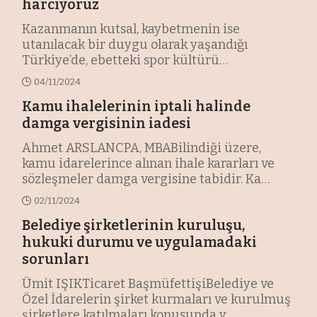
harcıyoruz
Kazanmanın kutsal, kaybetmenin ise
utanılacak bir duygu olarak yaşandığı
Türkiye’de, ebetteki spor kültürü
oluşamaz.Spor
…
04/11/2024
Kamu ihalelerinin iptali halinde
damga vergisinin iadesi
Ahmet ARSLANCPA, MBABilindiği üzere,
kamu idarelerince alınan ihale kararları ve
sözleşmeler damga vergisine tabidir. Ka
…
02/11/2024
Belediye şirketlerinin kuruluşu,
hukuki durumu ve uygulamadaki
sorunları
Ümit IŞIKTicaret BaşmüfettişiBelediye ve
Özel İdarelerin şirket kurmaları ve kurulmuş
şirketlere katılmaları konusunda y
…