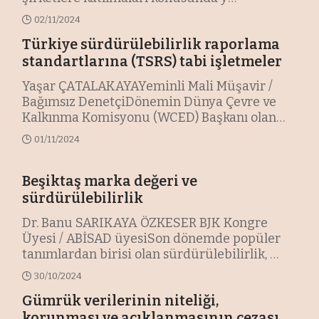
02/11/2024
Türkiye sürdürülebilirlik raporlama
standartlarına (TSRS) tabi işletmeler
Yaşar ÇATALAKAYAYeminli Mali Müşavir /
Bağımsız DenetçiDönemin Dünya Çevre ve
Kalkınma Komisyonu (WCED) Başkanı olan
esk
…
01/11/2024
Beşiktaş marka değeri ve
sürdürülebilirlik
Dr. Banu SARIKAYA ÖZKESER BJK Kongre
Üyesi / ABİSAD üyesiSon dönemde popüler
tanımlardan birisi olan sürdürülebilirlik,
…
30/10/2024
Gümrük verilerinin niteliği,
korunması ve açıklanmasının cezası