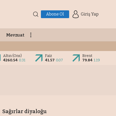
Abone Ol
Giriş Yap
Mevzuat
Altın (Ons)
Faiz
Brent
4260.54
0.31
41.57
0.07
79.84
1.19
Sağırlar diyaloğu