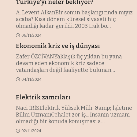
Türkiye'yi neler bekliyor?
A. Levent AlkanBir sonun başlangıcında mıyız
acaba? Kısa dönem küresel siyaseti hiç
olmadığı kadar gerildi. 2003 Irak bo
…
06/11/2024
Ekonomik kriz ve iş dünyası
Zafer ÖZCİVANYaklaşık üç yıldan bu yana
devam eden ekonomik kriz sadece
vatandaşları değil faaliyette bulunan
işyerlerin
…
04/11/2024
Elektrik zamcıları
Naci İRİSElektrik Yüksek Müh. &amp; İşletme
Bilim UzmanıCehalet zor iş... İnsanın uzmanı
olmadığı bir konuda konuşması a
…
02/11/2024