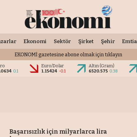
zarlar
Ekonomi
Sektör
Şirket
Şehir
Emtia
EKONOMİ gazetesine abone olmak için tıklayın
ro
Euro/Dolar
Altın (Gram)
.0634
0.1
1.15424
-0.1
6520.575
0.38
Başarısızlık için milyarlarca lira