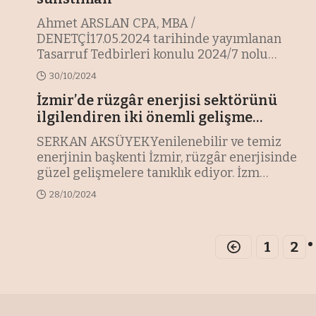
Ahmet ARSLAN CPA, MBA /
DENETÇİ17.05.2024 tarihinde yayımlanan
Tasarruf Tedbirleri konulu 2024/7 nolu
Cumhurbaşkanlığı G
…
30/10/2024
İzmir’de rüzgâr enerjisi sektörünü
ilgilendiren iki önemli gelişme…
SERKAN AKSÜYEKYenilenebilir ve temiz
enerjinin başkenti İzmir, rüzgâr enerjisinde
güzel gelişmelere tanıklık ediyor. İzm
…
28/10/2024
1
2