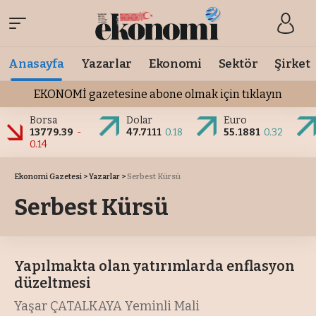
Anasayfa
Yazarlar
Ekonomi
Sektör
Şirket
EKONOMİ gazetesine abone olmak için tıklayın
Borsa
Dolar
Euro
13779.39
-
47.7111
0.18
55.1881
0.32
0.14
Ekonomi Gazetesi
>
Yazarlar
>
Serbest Kürsü
Serbest Kürsü
Yapılmakta olan yatırımlarda enflasyon
düzeltmesi
Yaşar ÇATALKAYA Yeminli Mali