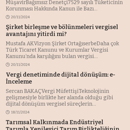
MüşavirBağımsız Denetçi7529 sayılı Tüketicinin
Korunması Hakkında Kanun ile Bazı
Kanunlarda
…
20/11/2024
Şirket birleşme ve bölünmeleri vergisel
avantajını yitirdi mi?
Mustafa AKVizyon Şirket OrtağıserbeDaha çok
Türk Ticaret Kanunu ve Kurumlar Vergisi
Kanunu’nda karşılığını bulan vergisi
…
20/11/2024
Vergi denetiminde dijital dönüşüm: e-
İnceleme
Sercan BAKAÇVergi MüfettişiTeknolojinin
gelişmesiyle birlikte her alanda olduğu gibi
dijital dönüşüm vergisel süreçlerin
…
18/11/2024
Tarımsal Kalkınmada Endüstriyel
Tarımla Yenileyici Tarım Birlikteliğinin