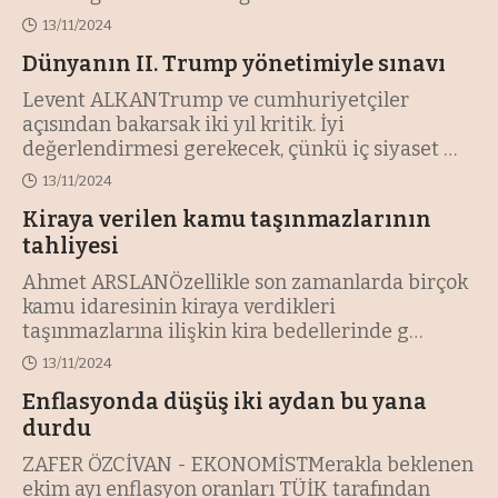
Temeli, Medya Gerç
…
13/11/2024
Dünyanın II. Trump yönetimiyle sınavı
Levent ALKANTrump ve cumhuriyetçiler
açısından bakarsak iki yıl kritik. İyi
değerlendirmesi gerekecek, çünkü iç siyaset
…
13/11/2024
Kiraya verilen kamu taşınmazlarının
tahliyesi
Ahmet ARSLANÖzellikle son zamanlarda birçok
kamu idaresinin kiraya verdikleri
taşınmazlarına ilişkin kira bedellerinde g
…
13/11/2024
Enflasyonda düşüş iki aydan bu yana
durdu
ZAFER ÖZCİVAN - EKONOMİSTMerakla beklenen
ekim ayı enflasyon oranları TÜİK tarafından