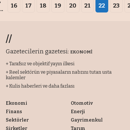
16
17
18
19
20
21
22
23
...
//
Gazetecilerin gazetesi:
EKONOMİ
+ Tarafsız ve objektif yayın ilkesi
+ Reel sektörün ve piyasaların nabzını tutan usta
kalemler
+ Kulis haberleri ve daha fazlası
Ekonomi
Otomotiv
Finans
Enerji
Sektörler
Gayrimenkul
Şirketler
Tarım