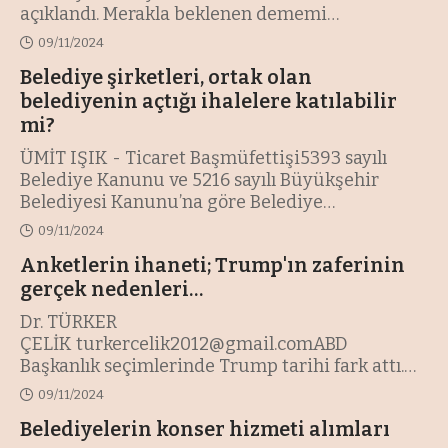
açıklandı. Merakla beklenen dememi
…
09/11/2024
Belediye şirketleri, ortak olan
belediyenin açtığı ihalelere katılabilir
mi?
ÜMİT IŞIK - Ticaret Başmüfettişi5393 sayılı
Belediye Kanunu ve 5216 sayılı Büyükşehir
Belediyesi Kanunu’na göre Belediye
…
09/11/2024
Anketlerin ihaneti; Trump'ın zaferinin
gerçek nedenleri…
Dr. TÜRKER
ÇELİK
turkercelik2012@gmail.comABD
Başkanlık seçimlerinde Trump tarihi fark attı.
Bence birçok anket kuruluşu
…
09/11/2024
Belediyelerin konser hizmeti alımları