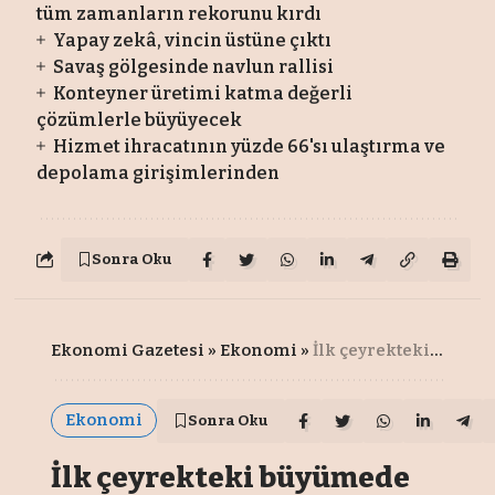
tüm zamanların rekorunu kırdı
Yapay zekâ, vincin üstüne çıktı
Savaş gölgesinde navlun rallisi
Konteyner üretimi katma değerli
çözümlerle büyüyecek
Hizmet ihracatının yüzde 66'sı ulaştırma ve
depolama girişimlerinden
Sonra Oku
Ekonomi Gazetesi
»
Ekonomi
»
İlk çeyrekteki büyümede deprem ve maaş artışı etkisi
Ekonomi
Sonra Oku
İlk çeyrekteki büyümede