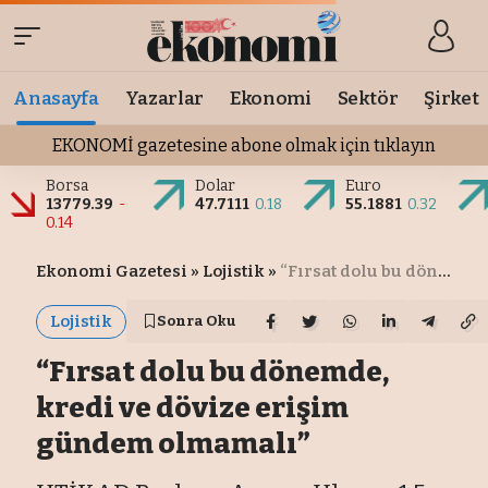
Anasayfa
Yazarlar
Ekonomi
Sektör
Şirket
EKONOMİ gazetesine abone olmak için tıklayın
Borsa
Dolar
Euro
13779.39
-
47.7111
0.18
55.1881
0.32
0.14
Ekonomi Gazetesi
»
Lojistik
»
“Fırsat dolu bu dönemde, kredi ve dövize erişim gündem olmamalı”
Lojistik
Sonra Oku
“Fırsat dolu bu dönemde,
kredi ve dövize erişim
gündem olmamalı”