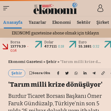
Anasayfa
Yazarlar
Ekonomi
Sektör
Şirket
EKONOMİ gazetesine abone olmak için tıklayın
Borsa
Dolar
Euro
13779.39
-
47.7111
0.18
55.1881
0.32
0.14
Ekonomi Gazetesi
»
Şehir
»
'Tarım milli krize dönüşüyor'
Şehir
Sonra Oku
'Tarım milli krize dönüşüyor'
Burdur Ticaret Borsası Başkanı Ömer
Faruk Gündüzalp, Türkiye’nin son 5
yılda 25 milyar dolarlık yem ithalatı