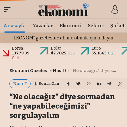
Anasayfa
Yazarlar
Ekonomi
Sektör
Şirket
EKONOMİ gazetesine abone olmak için tıklayın
Borsa
Dolar
Euro
13779.39
-
47.7025
0.16
55.1663
0.28
0.14
Ekonomi Gazetesi
»
Nasıl?
»
“Ne olacağız" diye sormadan “ne yapabileceğimizi” sorgulayalım
Nasıl?
Sonra Oku
“Ne olacağız" diye sormadan
“ne yapabileceğimizi”
sorgulayalım