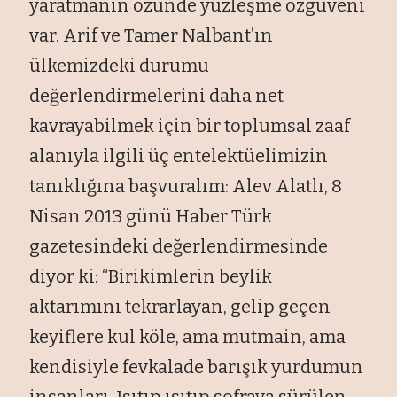
yaratmanın özünde yüzleşme özgüveni
var. Arif ve Tamer Nalbant’ın
ülkemizdeki durumu
değerlendirmelerini daha net
kavrayabilmek için bir toplumsal zaaf
alanıyla ilgili üç entelektüelimizin
tanıklığına başvuralım: Alev Alatlı, 8
Nisan 2013 günü Haber Türk
gazetesindeki değerlendirmesinde
diyor ki: “Birikimlerin beylik
aktarımını tekrarlayan, gelip geçen
keyiflere kul köle, ama mutmain, ama
kendisiyle fevkalade barışık yurdumun
insanları. Isıtıp ısıtıp sofraya sürülen