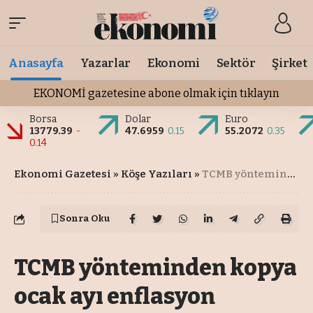
Anasayfa
Yazarlar
Ekonomi
Sektör
Şirket
EKONOMİ gazetesine abone olmak için tıklayın
Borsa
Dolar
Euro
13779.39
-
47.6959
0.15
55.2072
0.35
0.14
Ekonomi Gazetesi
»
Köşe Yazıları
»
TCMB yönteminden kopya ocak ayı enflasyon tahmini: Orta noktası %5 olmak üzere %4,5-5,5 arası
Sonra Oku
TCMB yönteminden kopya
ocak ayı enflasyon