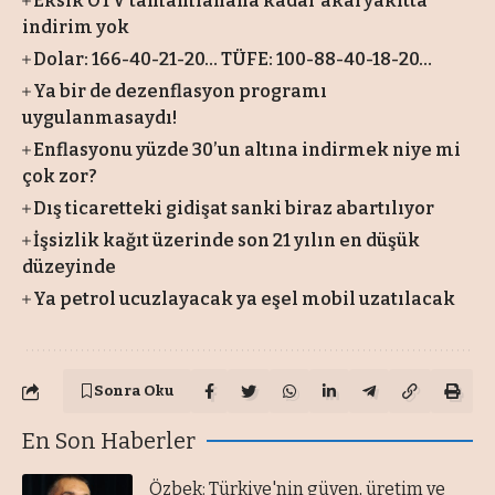
Eksik ÖTV tamamlanana kadar akaryakıtta
indirim yok
Dolar: 166-40-21-20… TÜFE: 100-88-40-18-20…
Ya bir de dezenflasyon programı
uygulanmasaydı!
Enflasyonu yüzde 30’un altına indirmek niye mi
çok zor?
Dış ticaretteki gidişat sanki biraz abartılıyor
İşsizlik kağıt üzerinde son 21 yılın en düşük
düzeyinde
Ya petrol ucuzlayacak ya eşel mobil uzatılacak
Sonra Oku
En Son Haberler
Özbek: Türkiye'nin güven, üretim ve