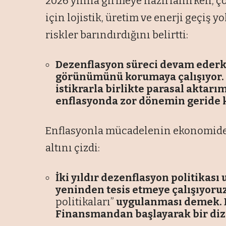
2026 yılına girmeye hazırlanırken, ç
için lojistik, üretim ve enerji geçiş y
riskler barındırdığını belirtti:
Dezenflasyon süreci devam ederk
görünümünü korumaya çalışıyor. 
istikrarla birlikte parasal akta
enflasyonda zor dönemin geride k
Enflasyonla mücadelenin ekonomide 
altını çizdi:
İki yıldır dezenflasyon politikası 
yeninden tesis etmeye çalışıyoru
politikaları”
uygulanması demek. 
Finansmandan başlayarak bir dizi