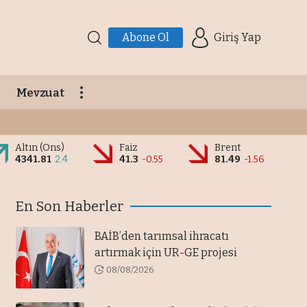
Abone Ol
Giriş Yap
Mevzuat
Altın (Ons)
Faiz
Brent
4341.81
2.4
41.3
-0.55
81.49
-1.56
En Son Haberler
BAİB’den tarımsal ihracatı
artırmak için UR-GE projesi
08/08/2026