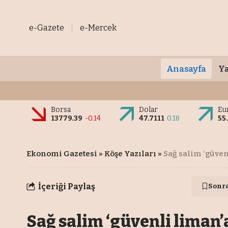
e-Gazete
e-Mercek
Anasayfa
Ya
Borsa
Dolar
Eu
13779.39
-0.14
47.7111
0.18
55
Ekonomi Gazetesi
»
Köşe Yazıları
»
Sağ salim ‘güvenli 
İçeriği Paylaş
Sonr
Sağ salim ‘güvenli liman’