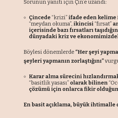
Sorunun yanıtı için Çin’e uzandı:
Çincede
“krizi”
ifade eden kelime 
“meydan okuma”,
ikincisi
“fırsat”
an
içerisinde bazı fırsatları taşıdığını
dünyadaki kriz ve ekonomimizdeki
Böylesi dönemlerde
“Her şeyi yapman
şeyleri yapmanın zorlaştığını”
vurgu
Karar alma sürecini hızlandırmak 
“basitlik yasası”
olarak bilinen
“O
çözümü için onlarca fikir olduğund
En basit açıklama, büyük ihtimalle 