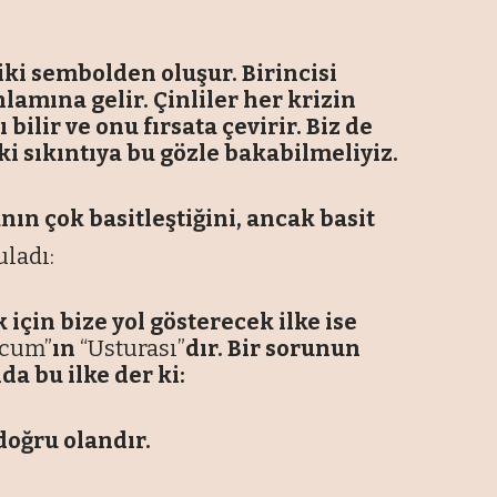
iki sembolden oluşur. Birincisi
lamına gelir. Çinliler her krizin
 bilir ve onu fırsata çevirir. Biz de
 sıkıntıya bu gözle bakabilmeliyiz.
ın çok basitleştiğini, ancak basit
ladı:
için bize yol gösterecek ilke ise
ccum”
ın
“Usturası”
dır. Bir sorunun
a bu ilke der ki:
doğru olandır.