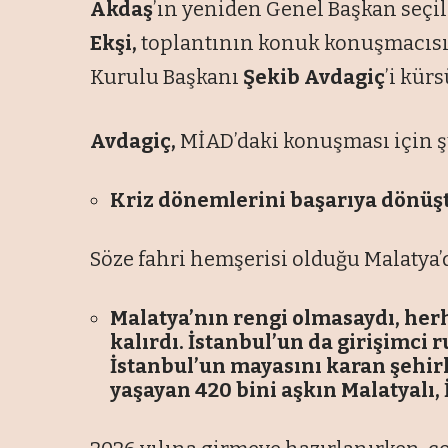
Akdaş
’ın yeniden Genel Başkan seç
Ekşi,
toplantının konuk konuşmacısı 
Kurulu Başkanı
Şekib Avdagiç
’i kürs
Avdagiç,
MİAD’daki konuşması için şu
Kriz dönemlerini başarıya dönü
Söze fahri hemşerisi olduğu Malatya’d
Malatya’nın rengi olmasaydı, her
kalırdı. İstanbul’un da girişimci 
İstanbul’un mayasını karan şehirl
yaşayan 420 bini aşkın Malatyalı, İ