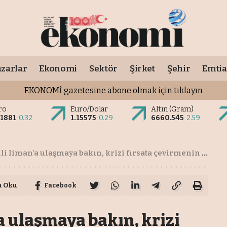
zarlar
Ekonomi
Sektör
Şirket
Şehir
Emtia
EKONOMİ gazetesine abone olmak için tıklayın
ro
Euro/Dolar
Altın (Gram)
.1881
0.32
1.15575
0.29
6660.545
2.59
liman’a ulaşmaya bakın, krizi fırsata çevirmenin yolunu arayın
a Oku
Facebook
a ulaşmaya bakın, krizi