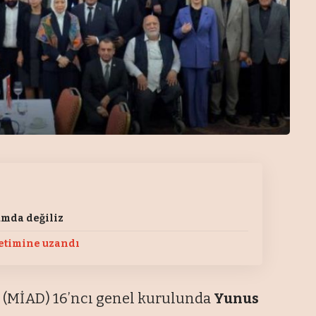
umda değiliz
retimine uzandı
n (MİAD) 16’ncı genel kurulunda
Yunus