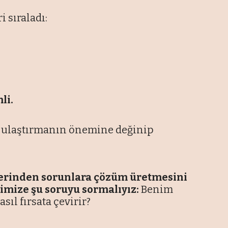
 sıraladı:
li.
 ulaştırmanın önemine değinip
erinden sorunlara çözüm üretmesini
imize şu soruyu sormalıyız:
Benim
sıl fırsata çevirir?