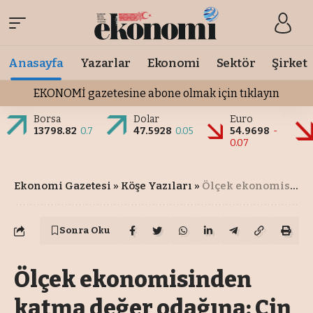
Anasayfa
Yazarlar
Ekonomi
Sektör
Şirket
EKONOMİ gazetesine abone olmak için tıklayın
Borsa
Dolar
Euro
13798.82
0.7
47.5928
0.05
54.9698
-
0.07
Ekonomi Gazetesi
»
Köşe Yazıları
»
Ölçek ekonomisinden katma değer odağına: Çin 2026
Sonra Oku
Ölçek ekonomisinden
katma değer odağına: Çin