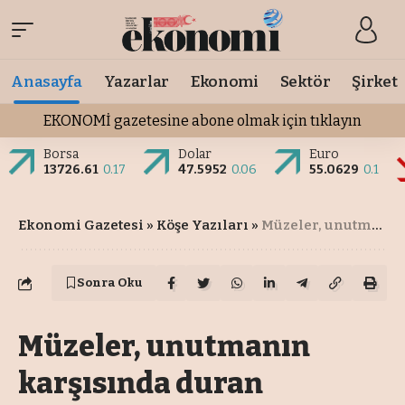
Anasayfa
Yazarlar
Ekonomi
Sektör
Şirket
EKONOMİ gazetesine abone olmak için tıklayın
Borsa
Dolar
Euro
13726.61
0.17
47.5952
0.06
55.0629
0.1
Ekonomi Gazetesi
»
Köşe Yazıları
»
Müzeler, unutmanın karşısında duran mekânlar
Sonra Oku
Müzeler, unutmanın
karşısında duran