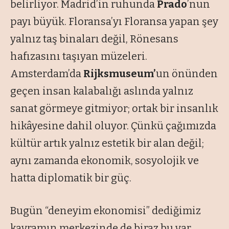
belirliyor. Madrid’in ruhunda
Prado
’nun
payı büyük. Floransa’yı Floransa yapan şey
yalnız taş binaları değil, Rönesans
hafızasını taşıyan müzeleri.
Amsterdam’da
Rijksmuseum’
un önünden
geçen insan kalabalığı aslında yalnız
sanat görmeye gitmiyor; ortak bir insanlık
hikâyesine dahil oluyor. Çünkü çağımızda
kültür artık yalnız estetik bir alan değil;
aynı zamanda ekonomik, sosyolojik ve
hatta diplomatik bir güç.
Bugün
“deneyim ekonomisi”
dediğimiz
kavramın merkezinde de biraz bu var.