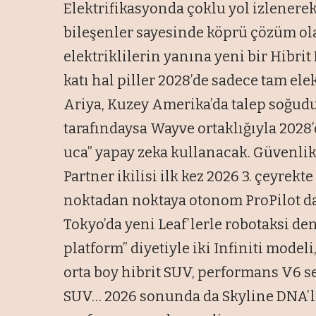
Elektrifikasyonda çoklu yol izlenerek
bileşenler sayesinde köprü çözüm ola
elektriklilerin yanına yeni bir Hibrit
katı hal piller 2028’de sadece tam ele
Ariya, Kuzey Amerika’da talep soğudu
tarafındaysa Wayve ortaklığıyla 2028’
uca” yapay zeka kullanacak. Güvenlik
Partner ikilisi ilk kez 2026 3. çeyrekt
noktadan noktaya otonom ProPilot da
Tokyo’da yeni Leaf’lerle robotaksi den
platform” diyetiyle iki Infiniti model
orta boy hibrit SUV, performans V6 se
SUV… 2026 sonunda da Skyline DNA’lı