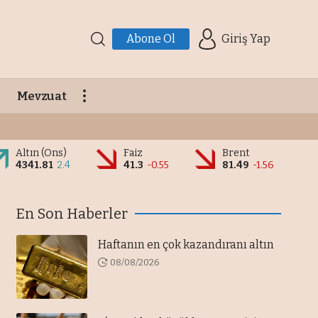
Abone Ol
Giriş Yap
Mevzuat
Altın (Ons)
Faiz
Brent
4341.81
2.4
41.3
-0.55
81.49
-1.56
En Son Haberler
Haftanın en çok kazandıranı altın
08/08/2026