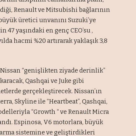
iği, Renault ve Mitsubishi bağlarının
 büyük üretici unvanını Suzuki’ye
tin 47 yaşındaki en genç CEO’su ,
ılda hacmi %20 artırarak yaklaşık 3,8
Nissan “genişlikten ziyade derinlik”
ıkaracak, Qashqai ve Juke gibi
etlerde gerçekleştirecek. Nissan’ın
erra, Skyline ile “Heartbeat”, Qashqai,
 modelleriyla “Growth “ ve Renault Micra
landı. Espinosa, V6 motorlara, büyük
ktarma sistemine ve geliştirdikleri