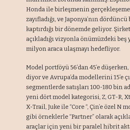
Honda ile birleşmenin gerçekleşemed
zayıfladığı, ve Japonya’nın dördüncü
kaptırdığı bir dönemde geliyor. Şirke
açıkladığı vizyonla önümüzdeki beş y
milyon araca ulaşmayı hedefliyor.
Model portföyü 56’dan 45’e düşerken, 
diyor ve Avrupa’da modellerini 15’e ç
segmentlerde satışları 100-180 bin ad
yeni dört model kategorisi, Z, GT-R, Xt
X-Trail, Juke ile “Core “, Çin’e özel N
gibi örneklerle “Partner” olarak açık
araçlar için yeni bir paralel hibrit a