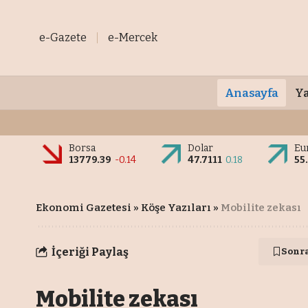
e-Gazete
e-Mercek
Anasayfa
Ya
Borsa
Dolar
Eu
13779.39
-0.14
47.7111
0.18
55
Ekonomi Gazetesi
»
Köşe Yazıları
»
Mobilite zekası
İçeriği Paylaş
Sonr
Mobilite zekası