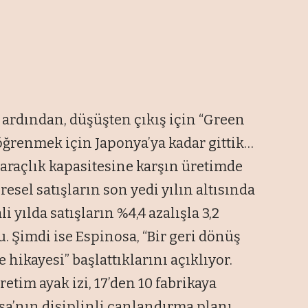
n ardından, düşüşten çıkış için “Green
ı öğrenmek için Japonya’ya kadar gittik…
 araçlık kapasitesine karşın üretimde
sel satışların son yedi yılın altısında
 yılda satışların %4,4 azalışla 3,2
u. Şimdi ise Espinosa, “Bir geri dönüş
 hikayesi” başlattıklarını açıklıyor.
retim ayak izi, 17’den 10 fabrikaya
a’nın disiplinli canlandırma planı,