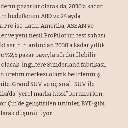
derin pazarlar olarak da; 2030’a kadar
etim hedeflenen ABD ve 24 ayda
ra Pro ise, Latin Amerika, ASEAN ve
ler ve yeni nesil ProPilot’un test sahası
kt serinin ardından 2030’a kadar yıllık
ve %2,5 pazar payıyla sürdürülebilir
 olacak. İngiltere Sunderland fabrikası,
rin üretim merkezi olarak belirlenmiş.
ite, Grand SUV ve üç sıralı SUV ile
ka’da “yerel marka hissi” korunurken,
r. Çin’de geliştirilen ürünler, BYD gibi
olarak düşünülüyor.