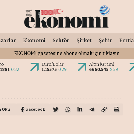
zarlar
Ekonomi
Sektör
Şirket
Şehir
Emtia
EKONOMİ gazetesine abone olmak için tıklayın
ro
Euro/Dolar
Altın (Gram)
.1881
0.32
1.15575
0.29
6660.545
2.59
a Oku
Facebook