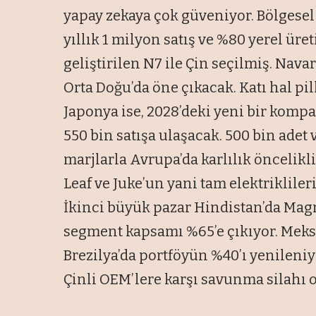
yapay zekaya çok güveniyor. Bölgesel 
yıllık 1 milyon satış ve %80 yerel ür
geliştirilen N7 ile Çin seçilmiş. Nava
Orta Doğu’da öne çıkacak. Katı hal pil
Japonya ise, 2028’deki yeni bir kompa
550 bin satışa ulaşacak. 500 bin adet 
marjlarla Avrupa’da karlılık öncelikli
Leaf ve Juke’un yani tam elektriklile
İkinci büyük pazar Hindistan’da Magn
segment kapsamı %65’e çıkıyor. Meksi
Brezilya’da portföyün %40’ı yenileniyo
Çinli OEM’lere karşı savunma silahı 