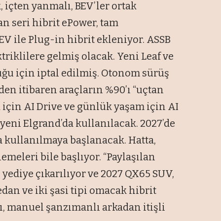
, içten yanmalı, BEV’ler ortak
n seri hibrit ePower, tam
 EV ile Plug-in hibrit ekleniyor. ASSB
ktriklilere gelmiş olacak. Yeni Leaf ve
ğu için iptal edilmiş. Otonom sürüş
den itibaren araçların %90’ı “uçtan
 için AI Drive ve günlük yaşam için AI
e yeni Elgrand’da kullanılacak. 2027’de
 kullanılmaya başlanacak. Hatta,
emeleri bile başlıyor. “Paylaşılan
i, yediye çıkarılıyor ve 2027 QX65 SUV,
dan ve iki şasi tipi omacak hibrit
, manuel şanzımanlı arkadan itişli