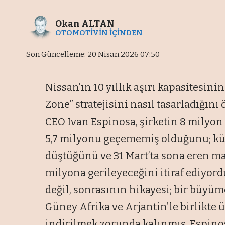
Okan ALTAN
OTOMOTİVİN İÇİNDEN
Son Güncelleme: 20 Nisan 2026 07:50
Nissan’ın 10 yıllık aşırı kapasitesini
Zone” stratejisini nasıl tasarladığın
CEO Ivan Espinosa, şirketin 8 milyon
5,7 milyonu geçememiş olduğunu; küre
düştüğünü ve 31 Mart’ta sona eren mali
milyona gerileyeceğini itiraf ediyord
değil, sonrasının hikayesi; bir büyüme
Güney Afrika ve Arjantin’le birlikte ü
indirilmek zorunda kalınmış. Espinos