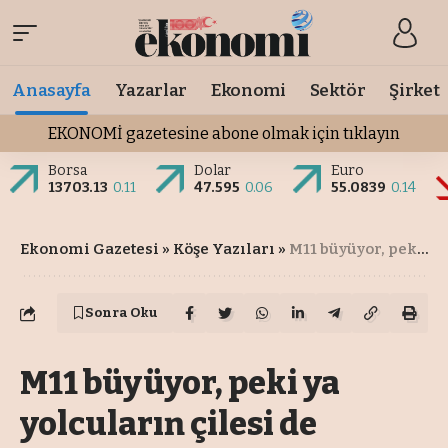
Anasayfa
Yazarlar
Ekonomi
Sektör
Şirket
EKONOMİ gazetesine abone olmak için tıklayın
Borsa
Dolar
Euro
13703.13
0.11
47.595
0.06
55.0839
0.14
Ekonomi Gazetesi
»
Köşe Yazıları
»
M11 büyüyor, peki ya yolcuların çilesi de büyüyecek mi?
Sonra Oku
M11 büyüyor, peki ya
yolcuların çilesi de