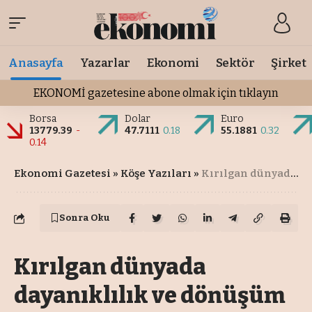
Anasayfa
Yazarlar
Ekonomi
Sektör
Şirket
EKONOMİ gazetesine abone olmak için tıklayın
Borsa
Dolar
Euro
13779.39
-
47.7111
0.18
55.1881
0.32
0.14
Ekonomi Gazetesi
»
Köşe Yazıları
»
Kırılgan dünyada dayanıklılık ve dönüşüm gerekliliği
Sonra Oku
Kırılgan dünyada
dayanıklılık ve dönüşüm