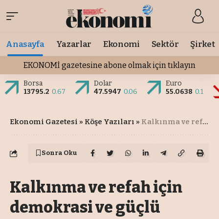
Anasayfa
Yazarlar
Ekonomi
Sektör
Şirket
EKONOMİ gazetesine abone olmak için tıklayın
Borsa
Dolar
Euro
13795.2
0.67
47.5947
0.06
55.0638
0.1
Ekonomi Gazetesi
»
Köşe Yazıları
»
Kalkınma ve refah için demokrasi ve güçlü kurumlar lazım
Sonra Oku
Kalkınma ve refah için
demokrasi ve güçlü