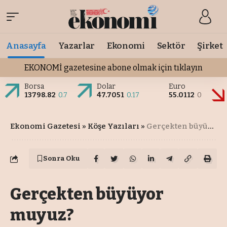
Anasayfa
Yazarlar
Ekonomi
Sektör
Şirket
EKONOMİ gazetesine abone olmak için tıklayın
Borsa
Dolar
Euro
13798.82
0.7
47.7051
0.17
55.0112
0
Ekonomi Gazetesi
»
Köşe Yazıları
»
Gerçekten büyüyor muyuz?
Sonra Oku
Gerçekten büyüyor
muyuz?