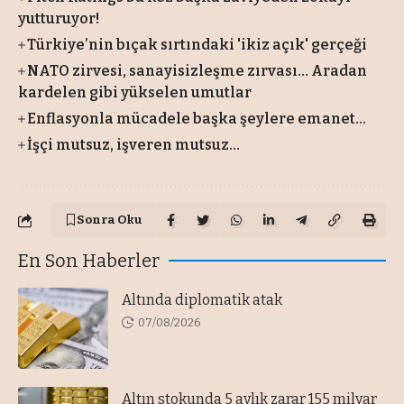
yutturuyor!
Türkiye’nin bıçak sırtındaki 'ikiz açık' gerçeği
NATO zirvesi, sanayisizleşme zırvası… Aradan
kardelen gibi yükselen umutlar
Enflasyonla mücadele başka şeylere emanet...
İşçi mutsuz, işveren mutsuz…
Sonra Oku
En Son Haberler
Altında diplomatik atak
07/08/2026
Altın stokunda 5 aylık zarar 155 milyar