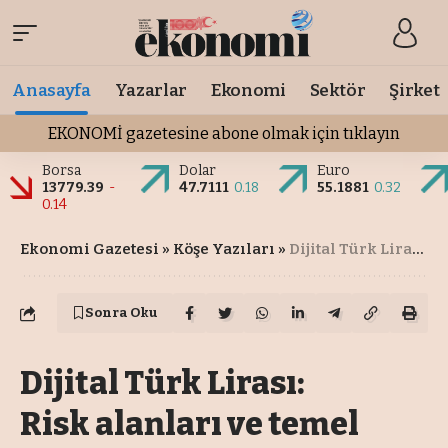
Anasayfa
Yazarlar
Ekonomi
Sektör
Şirket
EKONOMİ gazetesine abone olmak için tıklayın
Borsa
Dolar
Euro
13779.39
-
47.7111
0.18
55.1881
0.32
0.14
Ekonomi Gazetesi
»
Köşe Yazıları
»
Dijital Türk Lirası: Risk alanları ve temel sorular
Sonra Oku
Dijital Türk Lirası:
Risk alanları ve temel