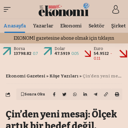
Anasayfa
Yazarlar
Ekonomi
Sektör
Şirket
EKONOMİ gazetesine abone olmak için tıklayın
Borsa
Dolar
Euro
13798.82
0.7
47.5919
0.05
54.9512
-
0.11
Ekonomi Gazetesi
»
Köşe Yazıları
»
Çin’den yeni mesaj: Ölçek artık bir hedef değil, rekabetin zemini
Sonra Oku
Çin’den yeni mesaj: Ölçek
artık bir hedef değil,