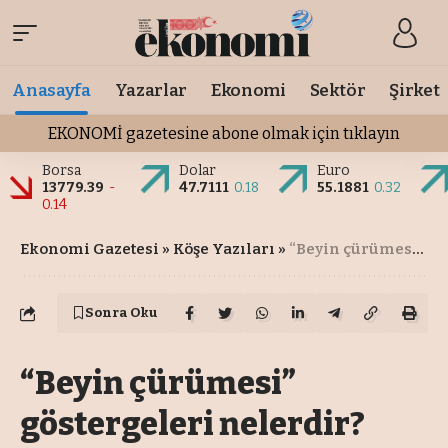
Anasayfa
Yazarlar
Ekonomi
Sektör
Şirket
EKONOMİ gazetesine abone olmak için tıklayın
Borsa
Dolar
Euro
13779.39
-
47.7111
0.18
55.1881
0.32
0.14
Ekonomi Gazetesi
»
Köşe Yazıları
»
“Beyin çürümesi” göstergeleri nelerdir?
Sonra Oku
“Beyin çürümesi”
göstergeleri nelerdir?