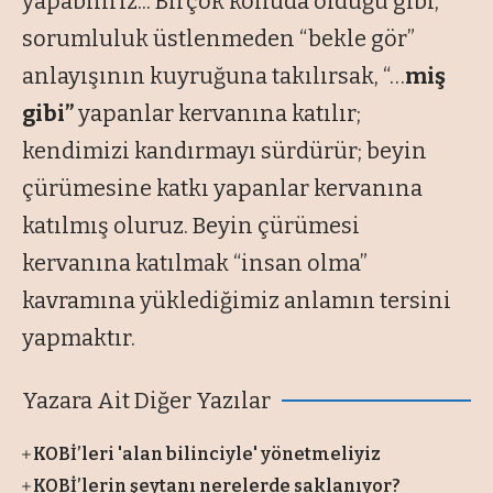
yapabiliriz... Birçok konuda olduğu gibi,
sorumluluk üstlenmeden “
bekle gör
”
anlayışının kuyruğuna takılırsak, “…
miş
gibi”
yapanlar kervanına katılır;
kendimizi kandırmayı sürdürür; beyin
çürümesine katkı yapanlar kervanına
katılmış oluruz. Beyin çürümesi
kervanına katılmak
“insan olma
”
kavramına yüklediğimiz anlamın tersini
yapmaktır.
Yazara Ait Diğer Yazılar
KOBİ’leri 'alan bilinciyle' yönetmeliyiz
KOBİ’lerin şeytanı nerelerde saklanıyor?