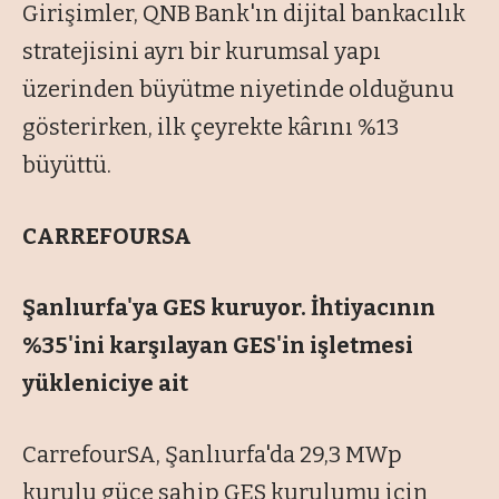
Girişimler, QNB Bank'ın dijital bankacılık
stratejisini ayrı bir kurumsal yapı
üzerinden büyütme niyetinde olduğunu
gösterirken, ilk çeyrekte kârını %13
büyüttü.
CARREFOURSA
Şanlıurfa'ya GES kuruyor. İhtiyacının
%35'ini karşılayan GES'in işletmesi
yükleniciye ait
CarrefourSA, Şanlıurfa'da 29,3 MWp
kurulu güce sahip GES kurulumu için