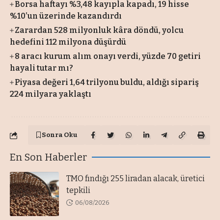
Borsa haftayı %3,48 kayıpla kapadı, 19 hisse
%10’un üzerinde kazandırdı
Zarardan 528 milyonluk kâra döndü, yolcu
hedefini 112 milyona düşürdü
8 aracı kurum alım onayı verdi, yüzde 70 getiri
hayali tutar mı?
Piyasa değeri 1,64 trilyonu buldu, aldığı sipariş
224 milyara yaklaştı
Sonra Oku
En Son Haberler
TMO fındığı 255 liradan alacak, üretici
tepkili
06/08/2026