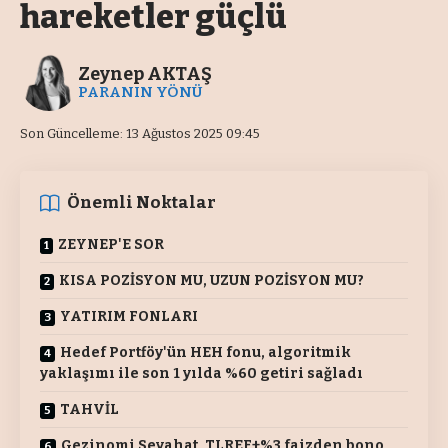
hareketler güçlü
Zeynep AKTAŞ
PARANIN YÖNÜ
Son Güncelleme: 13 Ağustos 2025 09:45
Önemli Noktalar
ZEYNEP'E SOR
KISA POZİSYON MU, UZUN POZİSYON MU?
YATIRIM FONLARI
Hedef Portföy'ün HEH fonu, algoritmik
yaklaşımı ile son 1 yılda %60 getiri sağladı
TAHVİL
Gezinomi Seyahat, TLREF+%3 faizden bono