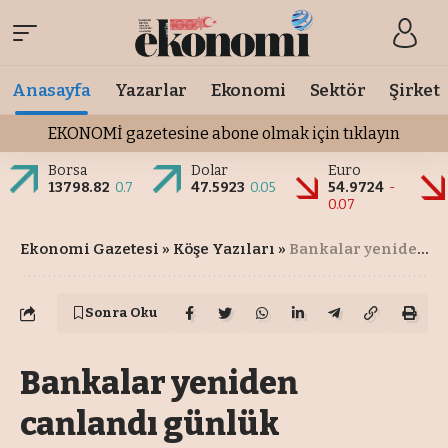
Anasayfa
Yazarlar
Ekonomi
Sektör
Şirket
EKONOMİ gazetesine abone olmak için tıklayın
Borsa
Dolar
Euro
13798.82
0.7
47.5923
0.05
54.9724
-
0.07
Ekonomi Gazetesi
»
Köşe Yazıları
»
Bankalar yeniden canlandı günlük hareketler güçlü
Sonra Oku
Bankalar yeniden
canlandı günlük