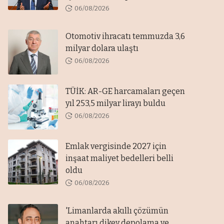
06/08/2026
Otomotiv ihracatı temmuzda 3,6
milyar dolara ulaştı
06/08/2026
TÜİK: AR-GE harcamaları geçen
yıl 253,5 milyar lirayı buldu
06/08/2026
Emlak vergisinde 2027 için
inşaat maliyet bedelleri belli
oldu
06/08/2026
'Limanlarda akıllı çözümün
anahtarı dikey depolama ve