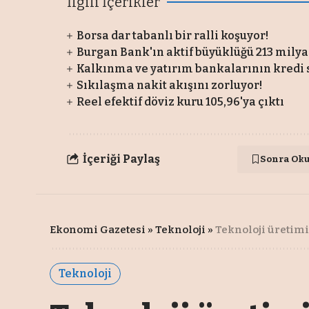
İlgili İçerikler
Borsa dar tabanlı bir ralli koşuyor!
Burgan Bank'ın aktif büyüklüğü 213 milyar
Kalkınma ve yatırım bankalarının kredi s
Sıkılaşma nakit akışını zorluyor!
Reel efektif döviz kuru 105,96'ya çıktı
İçeriği Paylaş
Sonra Ok
Ekonomi Gazetesi
»
Teknoloji
»
Teknoloji üretimi
Teknoloji