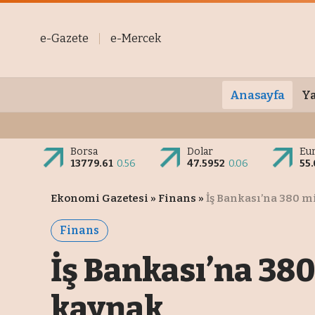
e-Gazete
e-Mercek
Anasayfa
Ya
Borsa
Dolar
Eu
13779.61
0.56
47.5952
0.06
55
Ekonomi Gazetesi
»
Finans
»
İş Bankası’na 380 m
Finans
İş Bankası’na 380
kaynak