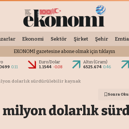
zarlar
Ekonomi
Sektör
Şirket
Şehir
Emtia
EKONOMİ gazetesine abone olmak için tıklayın
ro
Euro/Dolar
Altın (Gram)
.0699
0.11
1.1544
-0.08
6525.674
0.46
ilyon dolarlık sürdürülebilir kaynak
Sonra Oku
 milyon dolarlık sür