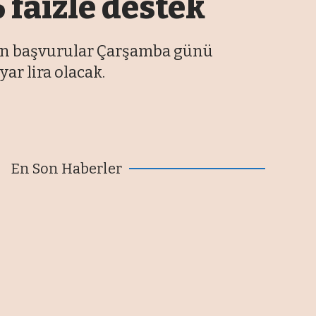
 faizle destek
için başvurular Çarşamba günü
yar lira olacak.
En Son Haberler
Hakan Kocaer: Zorlu koşullara
rağmen kârlı büyümemizi
sürdürdük
06/08/2026
Hacısüleyman: Turizmde sigorta
primi desteği tüm konaklama