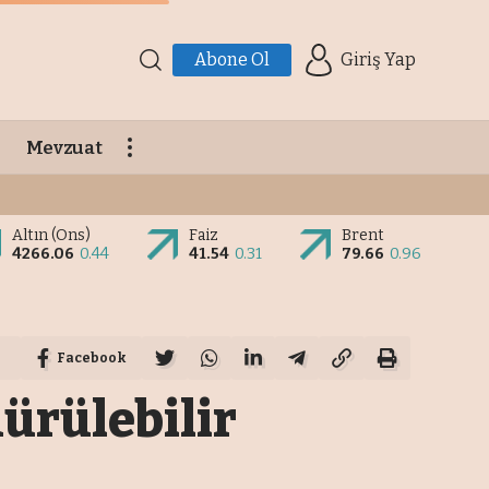
Abone Ol
Giriş Yap
Mevzuat
Altın (Ons)
Faiz
Brent
4266.06
0.44
41.54
0.31
79.66
0.96
Facebook
dürülebilir