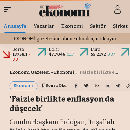
Anasayfa
Yazarlar
Ekonomi
Sektör
Şirket
EKONOMİ gazetesine abone olmak için tıklayın
Borsa
Dolar
Euro
13758.1
-
47.7046
0.17
55.2172
0.37
0.3
Ekonomi Gazetesi
»
Ekonomi
»
'Faizle birlikte enflasyon da düşecek'
Ekonomi
Sonra Oku
'Faizle birlikte enflasyon da
düşecek'
Cumhurbaşkanı Erdoğan, “İnşallah