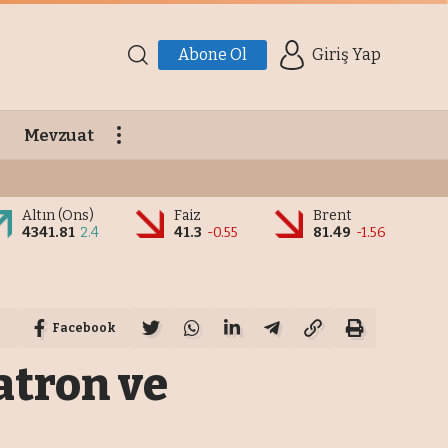
Abone Ol
Giriş Yap
Mevzuat
Altın (Ons)
Faiz
Brent
4341.81
2.4
41.3
-0.55
81.49
-1.56
Facebook
atron ve