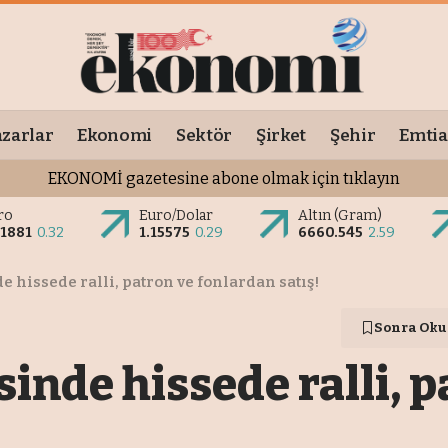
zarlar
Ekonomi
Sektör
Şirket
Şehir
Emtia
EKONOMİ gazetesine abone olmak için tıklayın
ro
Euro/Dolar
Altın (Gram)
.1881
0.32
1.15575
0.29
6660.545
2.59
 hissede ralli, patron ve fonlardan satış!
Sonra Oku
nde hissede ralli, p