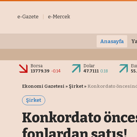
e-Gazete
e-Mercek
Anasayfa
Ya
Borsa
Dolar
Eu
13779.39
-0.14
47.7111
0.18
55
Ekonomi Gazetesi
»
Şirket
»
Konkordato öncesinde
Şirket
Konkordato öncesi
fonlardan satış!