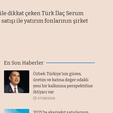
 ile dikkat çeken Türk İlaç Serum
satışı ile yatırım fonlarının şirket
En Son Haberler
Özbek: Türkiye'nin güven,
üretim ve katma değer odaklı
yeni bir kalkınma perspektifine
ihtiyacı var
07/08/2026
2025'te akaryakıt satışlarının