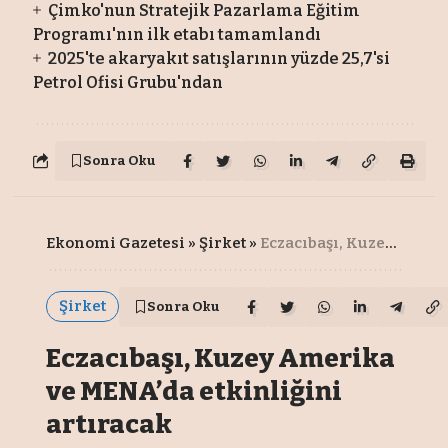
Çimko'nun Stratejik Pazarlama Eğitim
Programı'nın ilk etabı tamamlandı
2025'te akaryakıt satışlarının yüzde 25,7'si
Petrol Ofisi Grubu'ndan
Sonra Oku
Ekonomi Gazetesi
»
Şirket
»
Eczacıbaşı, Kuzey Amerika ve MENA’da etkinliğini artıracak
Şirket
Sonra Oku
Eczacıbaşı, Kuzey Amerika
ve MENA’da etkinliğini
artıracak