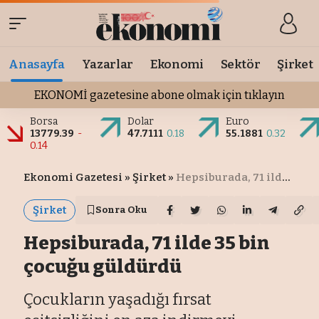
Anasayfa
Yazarlar
Ekonomi
Sektör
Şirket
EKONOMİ gazetesine abone olmak için tıklayın
Borsa
Dolar
Euro
13779.39
-
47.7111
0.18
55.1881
0.32
0.14
Ekonomi Gazetesi
»
Şirket
»
Hepsiburada, 71 ilde 35 bin çocuğu güldürdü
Şirket
Sonra Oku
Hepsiburada, 71 ilde 35 bin
çocuğu güldürdü
Çocukların yaşadığı fırsat