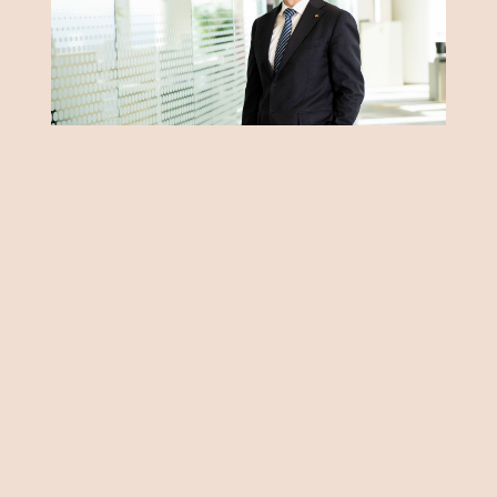
Önemli Noktalar
“2024 yatırım bütçesi 500 milyon Euro”
Orta Doğu ve Orta Asya’da yatırım
“2024’te büyüme %4’ün altına sarkar”
“Küresel ekonomi durağan geçecek”
Eczacıbaşı Topluluğu CEO’su Atalay