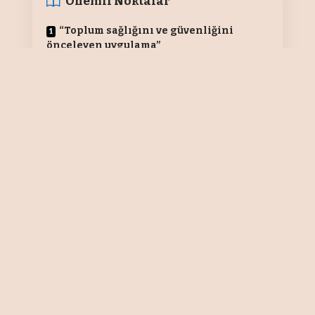
Önemli Noktalar
“Toplum sağlığını ve güvenliğini
önceleyen uygulama”
EKONOMİ/BURSA
Güney Marmara'da 5 milyonun
üzerinde nüfusa elektrik dağıtım
hizmeti veren UEDAŞ'ın, yaşam
destek cihazına bağlı hastaların
güvenliğini önceleyen
uygulamalarını sürdürdüğü
belirtildi. Şirketten yapılan
açıklamaya göre, planlı bakım ve