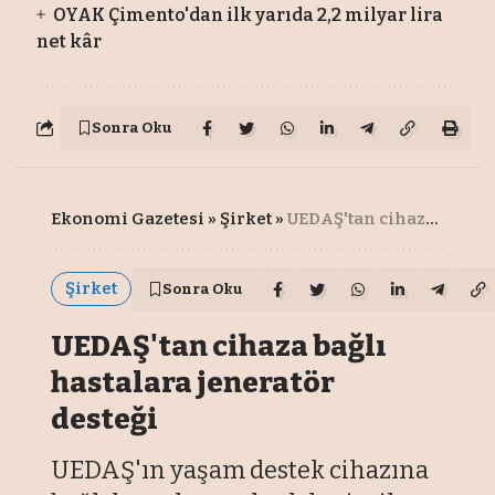
OYAK Çimento'dan ilk yarıda 2,2 milyar lira
net kâr
Sonra Oku
Ekonomi Gazetesi
»
Şirket
»
UEDAŞ'tan cihaza bağlı hastalara jeneratör desteği
Şirket
Sonra Oku
UEDAŞ'tan cihaza bağlı
hastalara jeneratör
desteği
UEDAŞ'ın yaşam destek cihazına