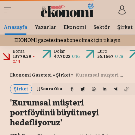
Anasayfa
Yazarlar
Ekonomi
Sektör
Şirket
EKONOMİ gazetesine abone olmak için tıklayın
Borsa
Dolar
Euro
13779.39
-
47.7022
0.16
55.1667
0.28
0.14
Ekonomi Gazetesi
»
Şirket
»
'Kurumsal müşteri portföyünü büyütmeyi hedefliyoruz'
Şirket
Sonra Oku
'Kurumsal müşteri
portföyünü büyütmeyi
hedefliyoruz'