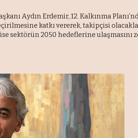
kanı Aydın Erdemir, 12. Kalkınma Planı’nda
eçirilmesine katkı vererek, takipçisi olacakl
se sektörün 2050 hedeflerine ulaşmasını zor