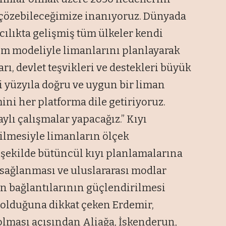
 çözebileceğimize inanıyoruz. Dünyada
ılıkta gelişmiş tüm ülkeler kendi
m modeliyle limanlarını planlayarak
rı, devlet teşvikleri ve destekleri büyük
ci yüzyıla doğru ve uygun bir liman
i her platforma dile getiriyoruz.
lı çalışmalar yapacağız.” Kıyı
rilmesiyle limanların ölçek
şekilde bütüncül kıyı planlamalarına
sağlanması ve uluslararası modlar
ın bağlantılarının güçlendirilmesi
olduğuna dikkat çeken Erdemir,
u olması açısından Aliağa, İskenderun,