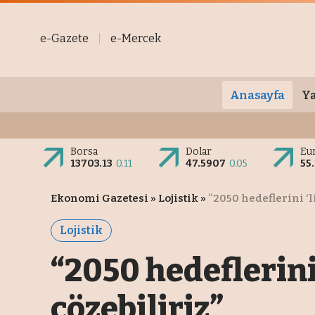
e-Gazete
e-Mercek
Anasayfa
Ya
Borsa
Dolar
Eu
13703.13
0.11
47.5907
0.05
55
Ekonomi Gazetesi
»
Lojistik
»
“2050 hedeflerini ‘
Lojistik
“2050 hedeflerini
çözebiliriz”