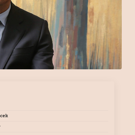
ecek
r