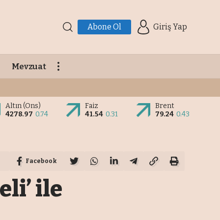
Abone Ol
Giriş Yap
Mevzuat
Altın (Ons)
Faiz
Brent
4278.97
0.74
41.54
0.31
79.24
0.43
Facebook
i’ ile