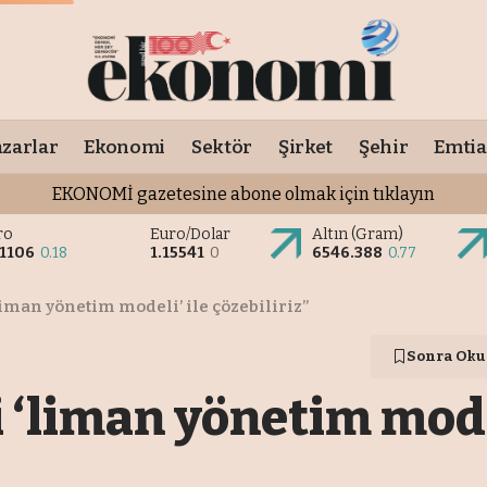
zarlar
Ekonomi
Sektör
Şirket
Şehir
Emtia
EKONOMİ gazetesine abone olmak için tıklayın
ro
Euro/Dolar
Altın (Gram)
.1106
0.18
1.15541
0
6546.388
0.77
liman yönetim modeli’ ile çözebiliriz”
Sonra Oku
 ‘liman yönetim model