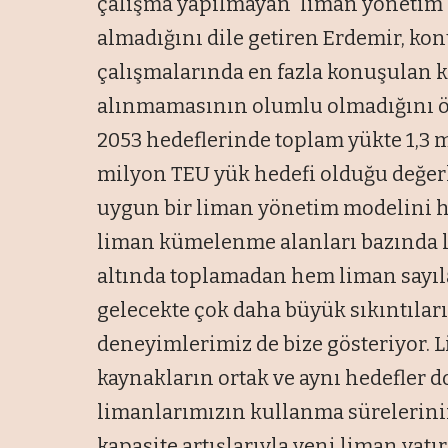
çalışma yapılmayan ‘liman yönetim 
almadığını dile getiren Erdemir, konu
çalışmalarında en fazla konuşulan
alınmamasının olumlu olmadığını ö
2053 hedeflerinde toplam yükte 1,3 m
milyon TEU yük hedefi olduğu değer
uygun bir liman yönetim modelini ha
liman kümelenme alanları bazında l
altında toplamadan hem liman sayıl
gelecekte çok daha büyük sıkıntılar
deneyimlerimiz de bize gösteriyor. 
kaynakların ortak ve aynı hedefler 
limanlarımızın kullanma sürelerini
kapasite artışlarıyla yeni liman yat