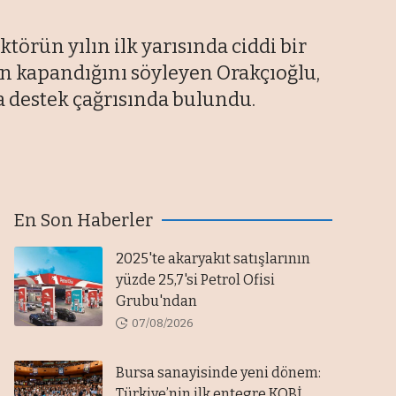
örün yılın ilk yarısında ciddi bir
nın kapandığını söyleyen Orakçıoğlu,
ra destek çağrısında bulundu.
En Son Haberler
2025'te akaryakıt satışlarının
yüzde 25,7'si Petrol Ofisi
Grubu'ndan
07/08/2026
Bursa sanayisinde yeni dönem:
Türkiye’nin ilk entegre KOBİ