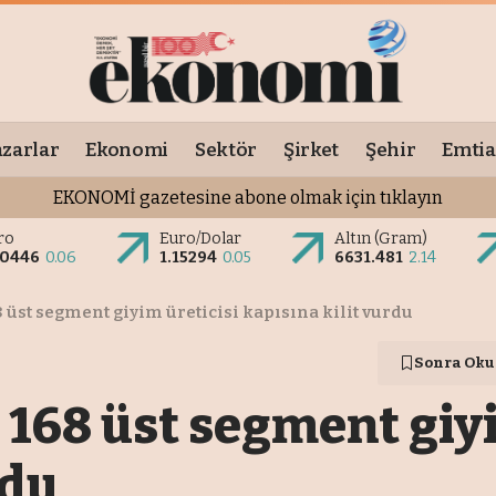
zarlar
Ekonomi
Sektör
Şirket
Şehir
Emtia
EKONOMİ gazetesine abone olmak için tıklayın
ro
Euro/Dolar
Altın (Gram)
.0446
0.06
1.15294
0.05
6631.481
2.14
8 üst segment giyim üreticisi kapısına kilit vurdu
Sonra Oku
e 168 üst segment giy
rdu