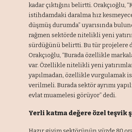
kadar çıktığını belirtti. Orakçıoğlu,
istihdamdaki daralma hız kesmeyece
düşmüş durumda” uyarısında bulund
rağmen sektörde nitelikli yeni yatır
sürdüğünü belirtti. Bu tür projelere
Orakçıoğlu, “Burada özellikle markal
var. Özellikle nitelikli yeni yatırıml
yapılmadan, özellikle vurgulamak is
verilmeli. Burada sektör ayrımı yapı
evlat muamelesi görüyor” dedi.
Yerli katma değere özel teşvik 
Hazır giyim sektörünün yüzde 80 or