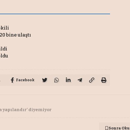
pkili
20 bine ulaştı
ildi
oldu
u
Facebook
a yapılandır’ diyemiyor
Sonra Oku