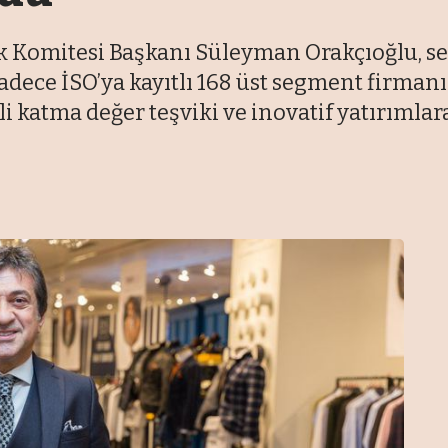
k Komitesi Başkanı Süleyman Orakçıoğlu, sekt
 sadece İSO’ya kayıtlı 168 üst segment firma
li katma değer teşviki ve inovatif yatırımla