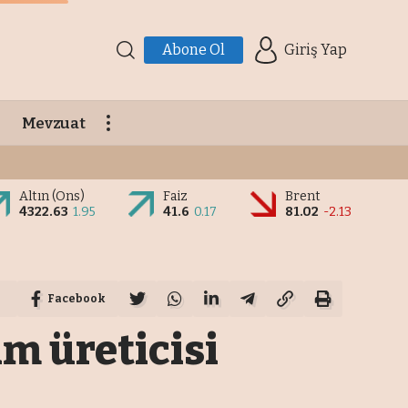
Abone Ol
Giriş Yap
Mevzuat
Altın (Ons)
Faiz
Brent
4322.63
1.95
41.6
0.17
81.02
-2.13
Facebook
im üreticisi