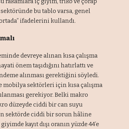
u rakamlara iç giyim, triko ve çorap
m sektöründe bu tablo varsa, genel
tada” ifadelerini kullandı.
lmalı
minde devreye alınan kısa çalışma
yati önem taşıdığını hatırlattı ve
deme alınması gerektiğini söyledi.
ve mobilya sektörleri için kısa çalışma
gulanması gerekiyor. Belki makro
ikro düzeyde ciddi bir can suyu
ğın sektörde ciddi bir sorun hâline
ş giyimde kayıt dışı oranın yüzde 44’e