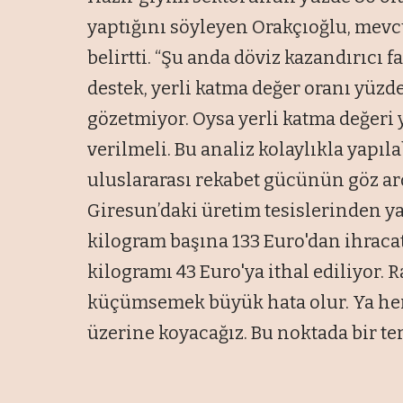
yaptığını söyleyen Orakçıoğlu, mevc
belirtti. “Şu anda döviz kazandırıcı 
destek, yerli katma değer oranı yüzd
gözetmiyor. Oysa yerli katma değeri y
verilmeli. Bu analiz kolaylıkla yapıl
uluslararası rekabet gücünün göz ar
Giresun’daki üretim tesislerinden yap
kilogram başına 133 Euro'dan ihrac
kilogramı 43 Euro'ya ithal ediliyor.
küçümsemek büyük hata olur. Ya her 
üzerine koyacağız. Bu noktada bir ter