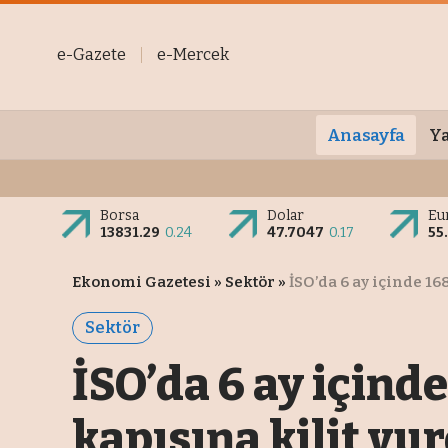
e-Gazete
e-Mercek
Anasayfa
Ya
Borsa
Dolar
Eu
13831.29
0.24
47.7047
0.17
55
Ekonomi Gazetesi
»
Sektör
»
İSO’da 6 ay içinde 16
Sektör
İSO’da 6 ay içind
kapısına kilit vu