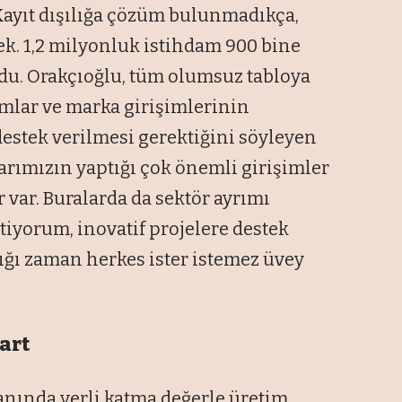
 “Kayıt dışılığa çözüm bulunmadıkça,
k. 1,2 milyonluk istihdam 900 bine
u. Orakçıoğlu, tüm olumsuz tabloya
ımlar ve marka girişimlerinin
 destek verilmesi gerektiğini söyleyen
arımızın yaptığı çok önemli girişimler
ar var. Buralarda da sektör ayrımı
tiyorum, inovatif projelere destek
lığı zaman herkes ister istemez üvey
şart
anında yerli katma değerle üretim