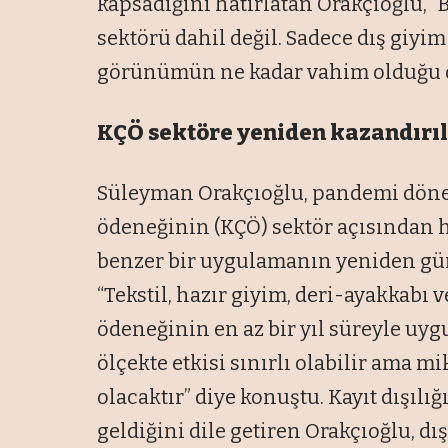
kapsadığını hatırlatan Orakçıoğlu, “B
sektörü dahil değil. Sadece dış giyi
görünümün ne kadar vahim olduğu or
KÇÖ sektöre yeniden kazandırı
Süleyman Orakçıoğlu, pandemi döne
ödeneğinin (KÇÖ) sektör açısından ha
benzer bir uygulamanın yeniden gün
“Tekstil, hazır giyim, deri-ayakkabı 
ödeneğinin en az bir yıl süreyle uy
ölçekte etkisi sınırlı olabilir ama m
olacaktır” diye konuştu. Kayıt dışılı
geldiğini dile getiren Orakçıoğlu, dı