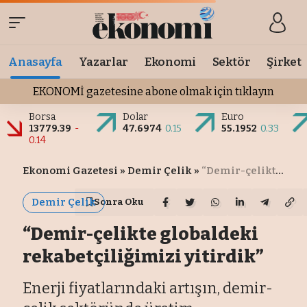
Anasayfa
Yazarlar
Ekonomi
Sektör
Şirket
EKONOMİ gazetesine abone olmak için tıklayın
Borsa
Dolar
Euro
13779.39
-
47.6974
0.15
55.1952
0.33
0.14
Ekonomi Gazetesi
»
Demir Çelik
»
“Demir-çelikte globaldeki rekabetçiliğimizi yitirdik”
Demir Çelik
Sonra Oku
“Demir-çelikte globaldeki
rekabetçiliğimizi yitirdik”
Enerji fiyatlarındaki artışın, demir-