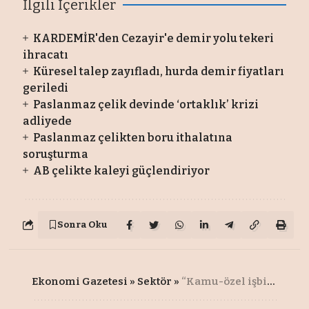
İlgili İçerikler
KARDEMİR'den Cezayir'e demir yolu tekeri
ihracatı
Küresel talep zayıfladı, hurda demir fiyatları
geriledi
Paslanmaz çelik devinde ‘ortaklık’ krizi
adliyede
Paslanmaz çelikten boru ithalatına
soruşturma
AB çelikte kaleyi güçlendiriyor
Sonra Oku
Ekonomi Gazetesi
»
Sektör
»
“Kamu-özel işbirliği projelerinde, yeniden müzakere ve anlaşmazlık farklı kavramlar"