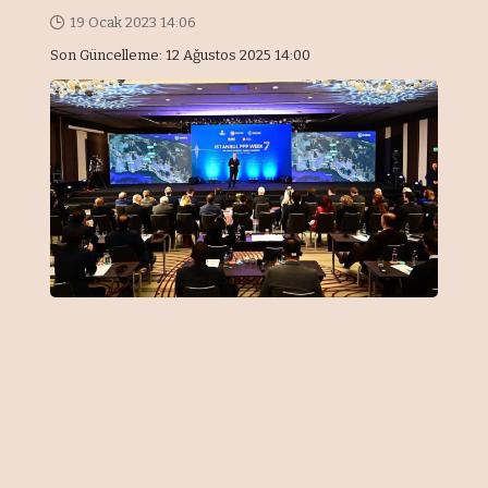
19 Ocak 2023 14:06
Son Güncelleme: 12 Ağustos 2025 14:00
Önemli Noktalar
“Hiçbir ülke kendi başına finansman
açığını kapatamaz”
“Önce insan yaklaşımı benimsenmeli”