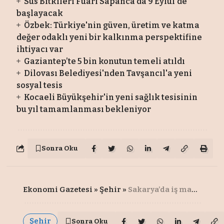
Süs Bitkileri Fuarı Sapanca’da 9 Eylül'de
başlayacak
Özbek: Türkiye'nin güven, üretim ve katma
değer odaklı yeni bir kalkınma perspektifine
ihtiyacı var
Gaziantep’te 5 bin konutun temeli atıldı
Dilovası Belediyesi'nden Tavşancıl'a yeni
sosyal tesis
Kocaeli Büyükşehir'in yeni sağlık tesisinin
bu yıl tamamlanması bekleniyor
Sonra Oku
Ekonomi Gazetesi
»
Şehir
»
Sakarya’da iş makinaları tanıtım etkinliği düzenlenecek
Şehir
Sonra Oku