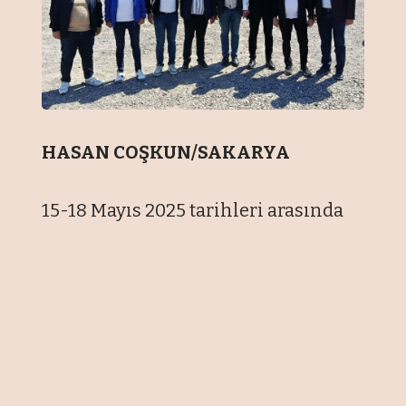
HASAN COŞKUN/SAKARYA
15-18 Mayıs 2025 tarihleri arasında
Serdivan AVM karşısında
gerçekleştirilecek olan Sakarya
Hafriyat ve İş Makinaları Derneği
(SAHİMDER) Makine Vizyonu 2025,
sadece Sakarya’nın değil,
Türkiye’nin de büyük iş makinası