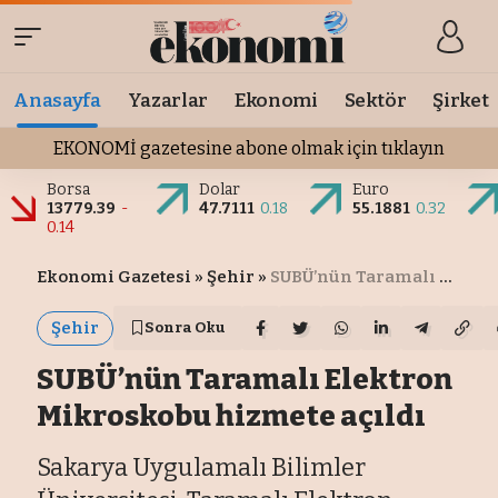
Anasayfa
Yazarlar
Ekonomi
Sektör
Şirket
EKONOMİ gazetesine abone olmak için tıklayın
Borsa
Dolar
Euro
13779.39
-
47.7111
0.18
55.1881
0.32
0.14
Ekonomi Gazetesi
»
Şehir
»
SUBÜ’nün Taramalı Elektron Mikroskobu hizmete açıldı
Şehir
Sonra Oku
SUBÜ’nün Taramalı Elektron
Mikroskobu hizmete açıldı
Sakarya Uygulamalı Bilimler