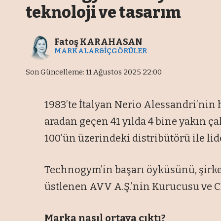
teknoloji ve tasarım
Fatoş KARAHASAN
MARKALAR&İÇGÖRÜLER
Son Güncelleme: 11 Ağustos 2025 22:00
1983’te İtalyan Nerio Alessandri’nin
aradan geçen 41 yılda 4 bine yakın çal
100’ün üzerindeki distribütörü ile lid
Technogym’in başarı öyküsünü, şirket
üstlenen AVV A.Ş.’nin Kurucusu ve CE
Marka nasıl ortaya çıktı?