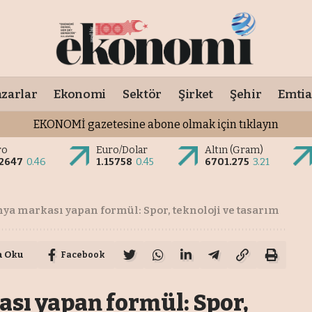
zarlar
Ekonomi
Sektör
Şirket
Şehir
Emtia
EKONOMİ gazetesine abone olmak için tıklayın
ro
Euro/Dolar
Altın (Gram)
.2647
0.46
1.15758
0.45
6701.275
3.21
ya markası yapan formül: Spor, teknoloji ve tasarım
a Oku
Facebook
sı yapan formül: Spor,