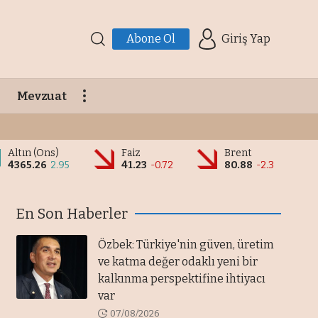
Abone Ol
Giriş Yap
Mevzuat
Altın (Ons)
Faiz
Brent
4365.26
2.95
41.23
-0.72
80.88
-2.3
En Son Haberler
Özbek: Türkiye'nin güven, üretim
ve katma değer odaklı yeni bir
kalkınma perspektifine ihtiyacı
var
07/08/2026