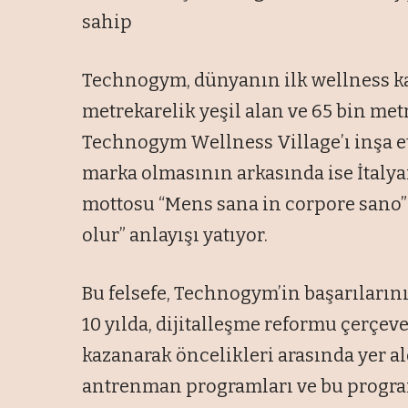
sahip
Technogym, dünyanın ilk wellness ka
metrekarelik yeşil alan ve 65 bin met
Technogym Wellness Village’ı inşa ett
marka olmasının arkasında ise İtalya
mottosu “Mens sana in corpore sano”
olur” anlayışı yatıyor.
Bu felsefe, Technogym’in başarılarını
10 yılda, dijitalleşme reformu çerçe
kazanarak öncelikleri arasında yer ald
antrenman programları ve bu progr