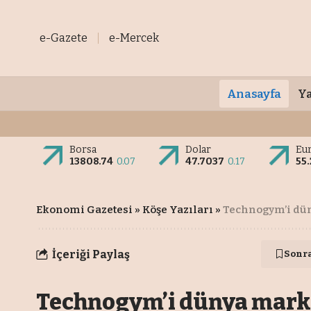
e-Gazete
e-Mercek
Anasayfa
Ya
Borsa
Dolar
Eu
13808.74
0.07
47.7037
0.17
55
Ekonomi Gazetesi
»
Köşe Yazıları
»
Technogym’i dün
İçeriği Paylaş
Sonr
Technogym’i dünya marka